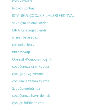
kreş kazaları
brokoli çorbası
İSTANBUL ÇOCUK FİLMLERİ FESTİVALİ
sevdiğim anlamlı sözler
DNA geleceğin trendi
6 nesil birarada...
çok şekerlerr...
fibromiyalji
Obsesif-Kompulsif Kişilik
çocuğunuza sınır koyma
çocuğa sevgi vermek
çocuklara zaman ayırma
2. doğumgünümüz
çocuğunuza hayır demek
çocuğu ödüllendirme