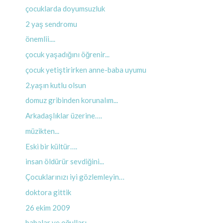
çocuklarda doyumsuzluk
2 yaş sendromu
önemlii....
çocuk yaşadığını öğrenir...
çocuk yetiştirirken anne-baba uyumu
2.yaşın kutlu olsun
domuz gribinden korunalım...
Arkadaşlıklar üzerine….
müzikten...
Eski bir kültür….
insan öldürür sevdiğini...
Çocuklarınızı iyi gözlemleyin…
doktora gittik
26 ekim 2009
babalar ve oğulları