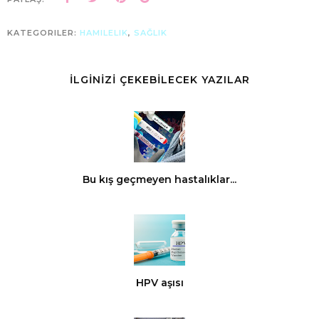
KATEGORILER:
HAMILELIK
,
SAĞLIK
İLGİNİZİ ÇEKEBİLECEK YAZILAR
Bu kış geçmeyen hastalıklar...
HPV aşısı