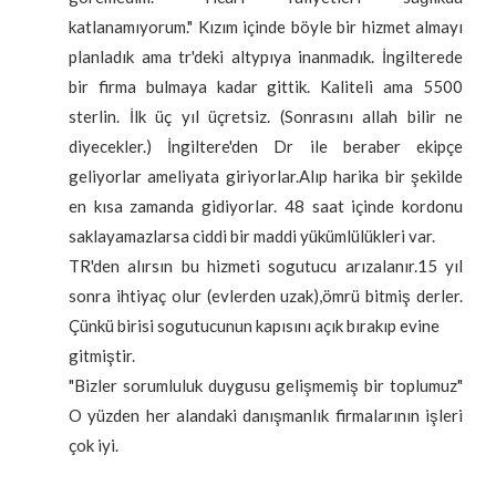
katlanamıyorum." Kızım içinde böyle bir hizmet almayı
planladık ama tr'deki altypıya inanmadık. İngilterede
bir firma bulmaya kadar gittik. Kaliteli ama 5500
sterlin. İlk üç yıl üçretsiz. (Sonrasını allah bilir ne
diyecekler.) İngiltere'den Dr ile beraber ekipçe
geliyorlar ameliyata giriyorlar.Alıp harika bir şekilde
en kısa zamanda gidiyorlar. 48 saat içinde kordonu
saklayamazlarsa ciddi bir maddi yükümlülükleri var.
TR'den alırsın bu hizmeti sogutucu arızalanır.15 yıl
sonra ihtiyaç olur (evlerden uzak),ömrü bitmiş derler.
Çünkü birisi sogutucunun kapısını açık bırakıp evine
gitmiştir.
"Bizler sorumluluk duygusu gelişmemiş bir toplumuz"
O yüzden her alandaki danışmanlık firmalarının işleri
çok iyi.