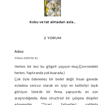
Koku ve tat almadan asla...
2 YORUM
Adsız
9 Ekim 2009 02:41
Herkes bir kez bu gitgeli yaşıyor-muş.(Çevremdeki
herkes. Yaptıranda yok buarada.)
Çok öyle ödenemez bir bedel değil. İnsan genede
evladına sınırsız olarak en iyiyi en kaliteliyi layık
görüyor. İzmirde bir firma yapıyordu en son
araştırdığımda. Ama structred bir çalışma disiplini
göremedim. "Ticari faliyetleri sağlıkda