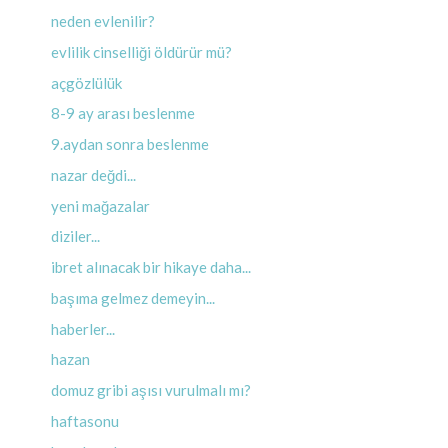
neden evlenilir?
evlilik cinselliği öldürür mü?
açgözlülük
8-9 ay arası beslenme
9.aydan sonra beslenme
nazar değdi...
yeni mağazalar
diziler...
ibret alınacak bir hikaye daha...
başıma gelmez demeyin...
haberler...
hazan
domuz gribi aşısı vurulmalı mı?
haftasonu