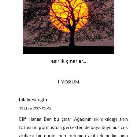
asırlık çınarlar...
1 YORUM
bilalyesiloglu
13 Ekim 2009 05:42
Elif Hanım Ben bu çınar Ağacının ılk dıkıldıgı anın
fotosunu gormustum gercekten de baya buyumus cok
akıllaca bır durum ben oglumda akıl edemedım ama