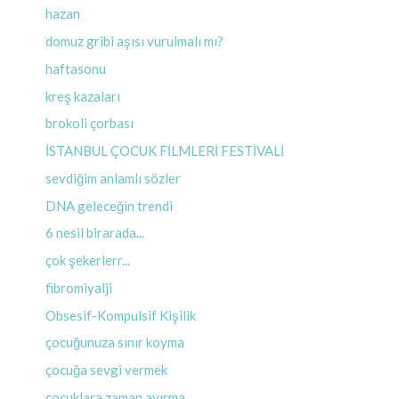
hazan
domuz gribi aşısı vurulmalı mı?
haftasonu
kreş kazaları
brokoli çorbası
İSTANBUL ÇOCUK FİLMLERİ FESTİVALİ
sevdiğim anlamlı sözler
DNA geleceğin trendi
6 nesil birarada...
çok şekerlerr...
fibromiyalji
Obsesif-Kompulsif Kişilik
çocuğunuza sınır koyma
çocuğa sevgi vermek
çocuklara zaman ayırma