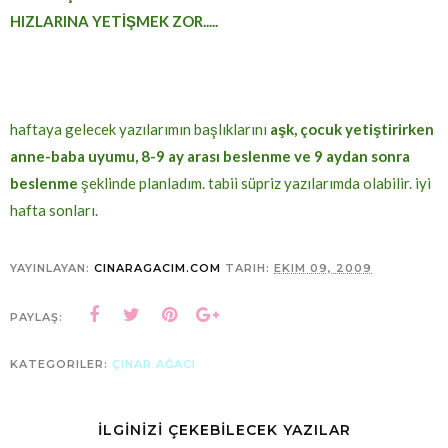
HIZLARINA YETİŞMEK ZOR.....
haftaya gelecek yazılarımın başlıklarını
aşk, çocuk yetiştirirken
anne-baba uyumu, 8-9 ay arası beslenme ve 9 aydan sonra
beslenme
şeklinde planladım. tabii süpriz yazılarımda olabilir. iyi
hafta sonları.
YAYINLAYAN:
CINARAGACIM.COM
TARIH:
EKIM 09, 2009
PAYLAŞ:
KATEGORILER:
ÇINAR AĞACI
İLGİNİZİ ÇEKEBİLECEK YAZILAR