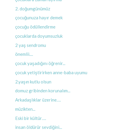
2. doğumgünümüz
çocuğunuza hayır demek
çocuğu ödüllendirme
çocuklarda doyumsuzluk
2 yaş sendromu
önemlii....
çocuk yaşadığını öğrenir...
çocuk yetiştirirken anne-baba uyumu
2.yaşın kutlu olsun
domuz gribinden korunalım...
Arkadaşlıklar üzerine….
müzikten...
Eski bir kültür….
insan öldürür sevdiğini...