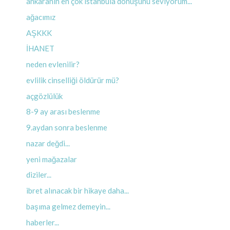
ankaranın en çok istanbula dönüşünü seviyorum...
ağacımız
AŞKKK
İHANET
neden evlenilir?
evlilik cinselliği öldürür mü?
açgözlülük
8-9 ay arası beslenme
9.aydan sonra beslenme
nazar değdi...
yeni mağazalar
diziler...
ibret alınacak bir hikaye daha...
başıma gelmez demeyin...
haberler...