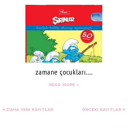
zamane çocukları....
READ MORE »
DAHA YENI KAYITLAR
ÖNCEKI KAYITLAR