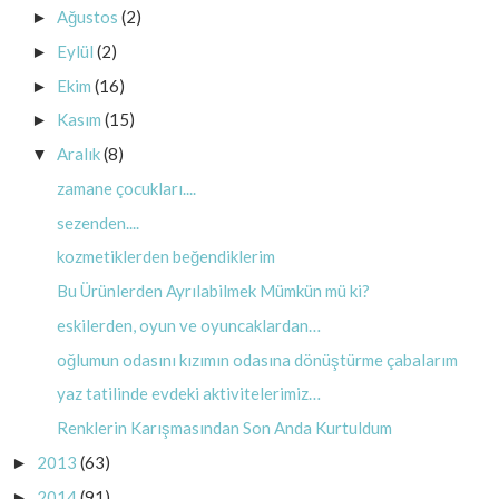
Ağustos
(2)
►
Eylül
(2)
►
Ekim
(16)
►
Kasım
(15)
►
Aralık
(8)
▼
zamane çocukları....
sezenden....
kozmetiklerden beğendiklerim
Bu Ürünlerden Ayrılabilmek Mümkün mü ki?
eskilerden, oyun ve oyuncaklardan…
oğlumun odasını kızımın odasına dönüştürme çabalarım
yaz tatilinde evdeki aktivitelerimiz…
Renklerin Karışmasından Son Anda Kurtuldum
2013
(63)
►
2014
(91)
►