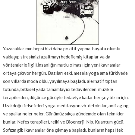
Yazacaklarımın hepsi bizi daha pozitif yapma, hayata olumlu
yaklaşıp stresimizi azaltmayı hedeflemiş kitaplar ya da
yöntemlerle ilgili.İnsanlığın mutlu olması için yeni kavramlar
ortaya çıkıyor hergün. Bazıları eski, mesela yoga ama türkiyede
son yıllarda moda oldu, yayılmaya başladı. alernatif tıptan
tutunda, bitkisel yada tamamlayıcı tedavilerden, müzikle
terapilerden, düşünce gücüyle tedaviye kadar her şey bizim için.
Uzakdoğu felsefeleri yoga, meditasyon vb. detokslar, anti aging
ve spa’lar neler neler. Günümüz sıkça gündemde olan teknikler
bunlar. Nefes terapileri, reiki ve Bioenerji, Nlp, Kuantum gücü,
Sofizm gibi kavramlar öne çıkmaya başladı. bunların hepsi tek