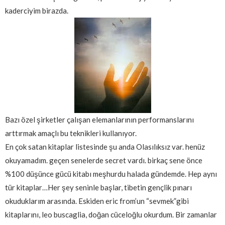
kaderciyim birazda.
Bazı özel şirketler çalışan elemanlarının performanslarını
arttırmak amaçlı bu teknikleri kullanıyor.
En çok satan kitaplar listesinde şu anda Olasılıksız var. henüz
okuyamadım. geçen senelerde secret vardı. birkaç sene önce
%100 düşünce gücü kitabı meşhurdu halada gündemde. Hep aynı
tür kitaplar…Her şey seninle başlar, tibetin gençlik pınarı
okuduklarım arasında. Eskiden eric from’un “sevmek”gibi
kitaplarını, leo buscaglia, doğan cüceloğlu okurdum. Bir zamanlar