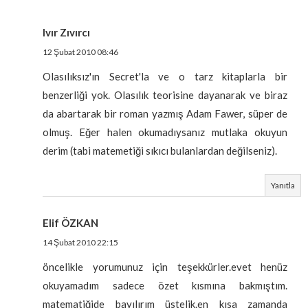
Ivır Zıvırcı
12 Şubat 2010 08:46
Olasılıksız'ın Secret'la ve o tarz kitaplarla bir
benzerliği yok. Olasılık teorisine dayanarak ve biraz
da abartarak bir roman yazmış Adam Fawer, süper de
olmuş. Eğer halen okumadıysanız mutlaka okuyun
derim (tabi matemetiği sıkıcı bulanlardan değilseniz).
Yanıtla
Elif ÖZKAN
14 Şubat 2010 22:15
öncelikle yorumunuz için teşekkürler.evet henüz
okuyamadım sadece özet kısmına bakmıştım.
matematiğide bayılırım üstelik.en kısa zamanda