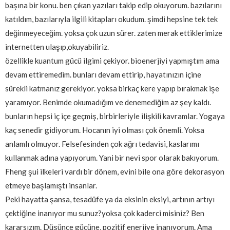
başına bir konu. ben çıkan yazıları takip edip okuyorum. bazılarını
katıldım, bazılarıyla ilgili kitapları okudum. şimdi hepsine tek tek
değinmeyeceğim. yoksa çok uzun sürer. zaten merak ettiklerimize
internetten ulaşıp,okuyabiliriz.
özellikle kuantum gücü ilgimi çekiyor. bioenerjiyi yapmıştım ama
devam ettiremedim. bunları devam ettirip, hayatınızın içine
sürekli katmanız gerekiyor. yoksa birkaç kere yapıp bırakmak işe
yaramıyor. Benimde okumadığım ve denemediğim az şey kaldı.
bunların hepsi iç içe geçmiş, birbirleriyle ilişkili kavramlar. Yogaya
kaç senedir gidiyorum. Hocanın iyi olması çok önemli. Yoksa
anlamlı olmuyor. Felsefesinden çok ağrı tedavisi, kaslarımı
kullanmak adına yapıyorum. Yani bir nevi spor olarak bakıyorum.
Fheng şui ilkeleri vardı bir dönem, evini bile ona göre dekorasyon
etmeye başlamıştı insanlar.
Peki hayatta şansa, tesadüfe ya da eksinin eksiyi, artının artıyı
çektiğine inanıyor mu sunuz?yoksa çok kaderci misiniz? Ben
kararsızım. Düşünce gücüne, pozitif enerjiye inanıyorum. Ama