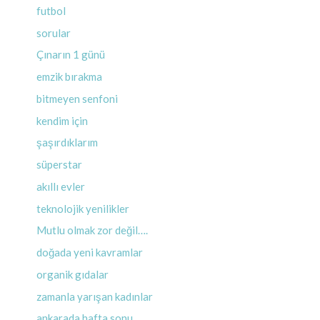
futbol
sorular
Çınarın 1 günü
emzik bırakma
bitmeyen senfoni
kendim için
şaşırdıklarım
süperstar
akıllı evler
teknolojik yenilikler
Mutlu olmak zor değil….
doğada yeni kavramlar
organik gıdalar
zamanla yarışan kadınlar
ankarada hafta sonu