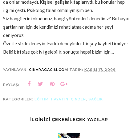
da onlar modaydı. Kişisel gelişim kitaplarıydı. bu konular hep
ilgimi çekti. Psikolog falan olmalıymışım ben.
Siz hangilerini okudunuz, hangi yöntemleri denediniz? Bu hayat
şartlarının için de kendimizi rahatlatmak adına her şeyi
deniyoruz.
Özetle sizde deneyin. Farklı deneyimler bir şey kaybettirmiyor.
Belki biri size çok iyi gelebilir. sonuçta hepsi bizim için…
YAYINLAYAN:
CINARAGACIM.COM
TARIH:
KASIM 17, 2009
PAYLAŞ:
KATEGORILER:
EĞITIM
,
HAYATIN IÇINDEN
,
SAĞLIK
İLGİNİZİ ÇEKEBİLECEK YAZILAR