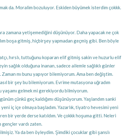
ak da. Moralim bozuluyor. Eskiden büyümek isterdim çokkk.
sonra zamana yetişemediğini düşünüyor. Daha yapacak ne çok
ılım boşa gitmiş, hiçbirşey yapmadan geçmiş gibi. Ben böyle
tçı, hırslı, tuttuğunu koparan elif gitmiş sakin ve huzurlu elif
eyin sağlık olduğuna inanan, sadece ailemle sağlıklı günler
r. Zaman mı bunu yapıyor bilemiyorum. Ama ben değiştim.
 Nasıl bir şey bu bilemiyorum. Evrime mutasyona uğradım
bu yaşamı gelmek mi gerekiyordu bilmiyorum.
zgünüm çünkü geç kaldığımı düşünüyorum. Yaşlandım sanki
yeni iç içe olmaya başladım. Yazarlık, tiyatro hevesimi yeni
en bir yerde derse katıldım. Ve çokkk hoşuma gitti. Neleri
p gençler vardı zaten.
ilmişiz. Ya da ben öyleydim. Şimdiki çocuklar gibi şanslı