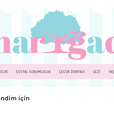
OCUK
SOSYAL SORUMLULUK
ÇOCUK DÜNYASI
GEZİ
YA
ndim için