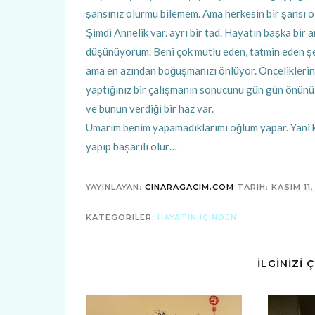
şansınız olurmu bilemem. Ama herkesin bir şansı 
Şimdi Annelik var. ayrı bir tad. Hayatın başka bir
düşünüyorum. Beni çok mutlu eden, tatmin eden şey.
ama en azından boğuşmanızı önlüyor. Öncelikleriniz 
yaptığınız bir çalışmanın sonucunu gün gün önünü
ve bunun verdiği bir haz var.
Umarım benim yapamadıklarımı oğlum yapar. Yani ke
yapıp başarılı olur…
YAYINLAYAN:
CINARAGACIM.COM
TARIH:
KASIM 11
KATEGORILER:
HAYATIN IÇINDEN
İLGİNİZİ 