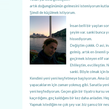
artık doğumgünümün gelmesini istemiyorum kutlam
Şimdi de küçülmek istiyorum.
İnsan belli bir yaştan 
şeyim var. sanki bunca y
hissediyorum.
Değiştim çokkk. O asi, ina
gelmiş. artık en önemli ş
geçirmek isteyen elif va
Ehlileştim, evcilleştim.
sanki.
Böyle olmak için 
Kendimi yeni yeni keşfetmeye başlıyorum. Ama ü
yapacaklarım için zaman yokmuş gibi. Sanatla yeni 
yeni keşfediyorum. Geçen gün bir tiyatro kursu ver
kaçırdığımı, geç kaldığımı bir kez daha anladım. He
Yapmak istediğim ne çok şey var. biz şansız bir nes