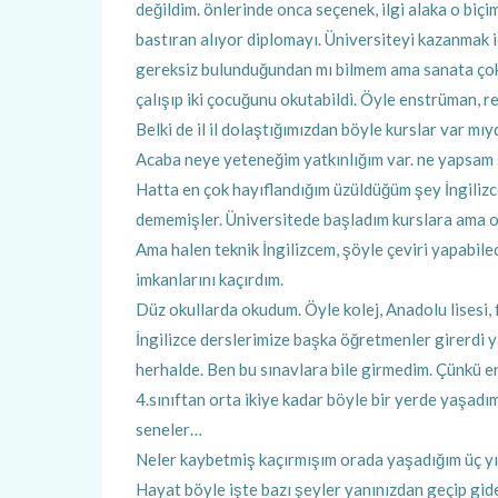
değildim. önlerinde onca seçenek, ilgi alaka o biçi
bastıran alıyor diplomayı. Üniversiteyi kazanmak i
gereksiz bulunduğundan mı bilmem ama sanata ço
çalışıp iki çocuğunu okutabildi. Öyle enstrüman, re
Belki de il il dolaştığımızdan böyle kurslar var m
Acaba neye yeteneğim yatkınlığım var. ne yapsam 
Hatta en çok hayıflandığım üzüldüğüm şey İngilizce
dememişler. Üniversitede başladım kurslara ama ol
Ama halen teknik İngilizcem, şöyle çeviri yapabil
imkanlarını kaçırdım.
Düz okullarda okudum. Öyle kolej, Anadolu lisesi, fe
İngilizce derslerimize başka öğretmenler girerdi 
herhalde. Ben bu sınavlara bile girmedim. Çünkü 
4.sınıftan orta ikiye kadar böyle bir yerde yaşadım
seneler…
Neler kaybetmiş kaçırmışım orada yaşadığım üç yıl
Hayat böyle işte bazı şeyler yanınızdan geçip gider