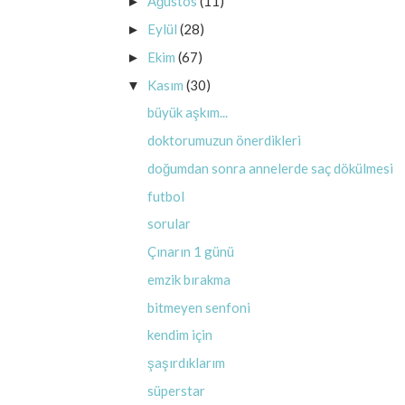
Ağustos
(11)
►
Eylül
(28)
►
Ekim
(67)
►
Kasım
(30)
▼
büyük aşkım...
doktorumuzun önerdikleri
doğumdan sonra annelerde saç dökülmesi
futbol
sorular
Çınarın 1 günü
emzik bırakma
bitmeyen senfoni
kendim için
şaşırdıklarım
süperstar