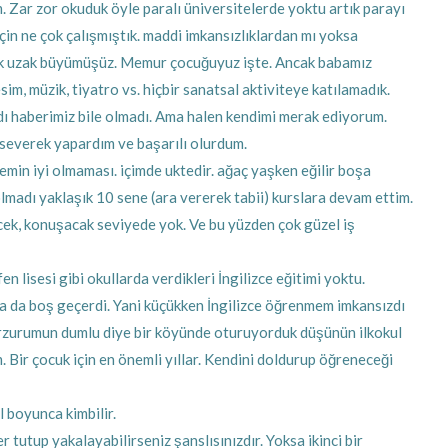
m. Zar zor okuduk öyle paralı üniversitelerde yoktu artık parayı
çin ne çok çalışmıştık. maddi imkansızlıklardan mı yoksa
k uzak büyümüşüz. Memur çocuğuyuz işte. Ancak babamız
sim, müzik, tiyatro vs. hiçbir sanatsal aktiviteye katılamadık.
ıydı haberimiz bile olmadı. Ama halen kendimi merak ediyorum.
severek yapardım ve başarılı olurdum.
min iyi olmaması. içimde uktedir. ağaç yaşken eğilir boşa
madı yaklaşık 10 sene (ara vererek tabii) kurslara devam ettim.
ecek, konuşacak seviyede yok. Ve bu yüzden çok güzel iş
n lisesi gibi okullarda verdikleri İngilizce eğitimi yoktu.
ya da boş geçerdi. Yani küçükken İngilizce öğrenmem imkansızdı
erzurumun dumlu diye bir köyünde oturuyorduk düşünün ilkokul
. Bir çocuk için en önemli yıllar. Kendini doldurup öğreneceği
 boyunca kimbilir.
 tutup yakalayabilirseniz şanslısınızdır. Yoksa ikinci bir