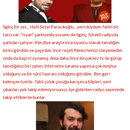
İlginç bir ses…Halil Sezai Paracıkoğlu…yeni duydum. farklı bir
tarzı var. “isyan” şarkısında yorumu da ilginç. Sürekli radyoda
şarkıları çalıyor. Kim diye araştırınca oyuncu olarak tanıdığım
birini gördüm ve şaşırdım. İncir reçeli filmini henüz izleyemedim
onda da başrol oynamış. Ama daha önce birçok kez tv de görüp
tanıdığımız biri zaten. İnternette tarama yapınca çok meşhur
olduğunu ve bir sürü hayranı olduğunu gördüm. Ben geri
kalmışım özetle. Tabii çoluk çocuğa karışınca klipleri, yeni
çıkanları pek takip edemiyorsunuz. İşe giderken radyo sayesinde
takip ettiklerim bunlar.