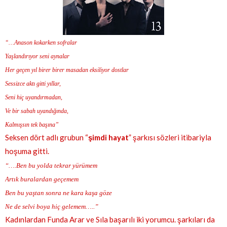
“…Anason kokarken sofralar
Yaşlandırıyor seni aynalar
Her geçen yıl birer birer masadan eksiliyor dostlar
Sessizce aktı gitti yıllar,
Seni hiç uyandırmadan,
Ve bir sabah uyandığında,
Kalmışsın tek başına”
Seksen dört adlı grubun “
şimdi hayat
” şarkısı sözleri itibariyla
hoşuma gitti.
“….Ben bu yolda tekrar yürümem
Artık buralardan geçemem
Ben bu yaştan sonra ne kara kaşa göze
Ne de selvi boya hiç gelemem…..”
Kadınlardan Funda Arar ve Sıla başarılı iki yorumcu. şarkıları da