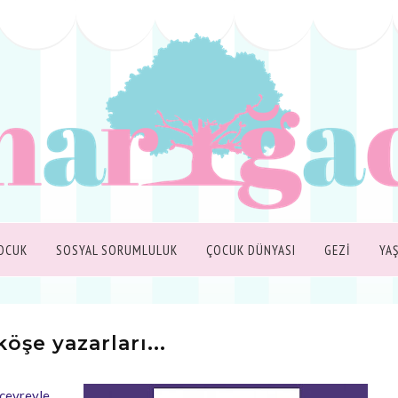
OCUK
SOSYAL SORUMLULUK
ÇOCUK DÜNYASI
GEZİ
YA
öşe yazarları...
 çevreyle