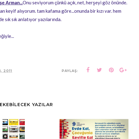
şe Arman...
Onu seviyorum çünkü açık, net, herşeyi göz önünde.
an keyif alıyorum. tam kafama göre...onunda bir kızı var. hem
de sık sık anlatıyor yazılarında.
ğiyle...
, 2011
PAYLAŞ:
ÇEKEBİLECEK YAZILAR