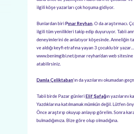
ilgili köşe yazarları çok hoşuma gidiyor.
Bunlardan biri
P
ınar Reyhan
. O da araştırmacı. Ç
ilgili tüm yenilikleri takip edip duyuruyor. Tabii an
deneyimlerini de anlatıyor köşesinde. Anneliğin ta
ve aldığı keyfi etrafına yayan 3 çocuklu bir yazar
www.benimgibi.net/pınar reyhan’dan web sitesine 
atabilirsiniz.
Damla Çeliktaban
'ın da yazılarını okumadan geçm
Tabii birde Pazar günleri
Elif Şafağ
ın yazılarını 
Yazdıklarına katılmamak mümkün değil. Lütfen öny
Önce araştırıp okuyup anlayıp görelim. Sonra kara
bulmadığımıza. Bize göre olup olmadığına.