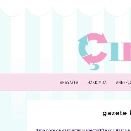
ANASAYFA
HAKKIMDA
ANNE-Ç
gazete k
daha önce de yazmıştım Habertürk’te çocuklar ve