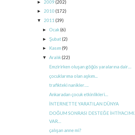
2009
(202)
►
2010
(172)
►
2011
(39)
▼
Ocak
(6)
►
Şubat
(2)
►
Kasım
(9)
►
Aralık
(22)
▼
Emzirirken oluşan göğüs yaralarına dair…
çocuklarıma olan aşkım...
trafikteki nanikler….
Ankaradan çocuk etkinlikleri…
İNTERNETTE YARATILAN DÜNYA
DOĞUM SONRASI DESTEĞE İHTİYACIMI
VAR…
çalışan anne mi?