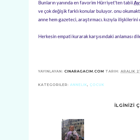
Bunların yanında en favorim Hürriyet'ten tabii
Ay
ve çok değişik farklı konular buluyor. onu okumakt
anne hem gazeteci, araştırmacı. kızıyla ilişkilerini 
Herkesin empati kurarak karşısındaki anlaması dile
YAYINLAYAN:
CINARAGACIM.COM
TARIH:
ARALIK 21
KATEGORILER:
ANNELIK
,
ÇOCUK
İLGİNİZİ 