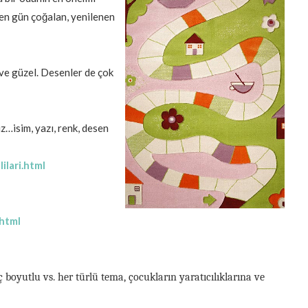
çen gün çoğalan, yenilenen
 ve güzel. Desenler de çok
uz…isim, yazı, renk, desen
lari.html
.html
ç boyutlu vs. her türlü tema, çocukların yaratıcılıklarına ve