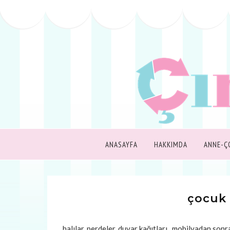
ANASAYFA
HAKKIMDA
ANNE-Ç
çocuk 
halılar, perdeler, duvar kağıtları...mobilyadan son