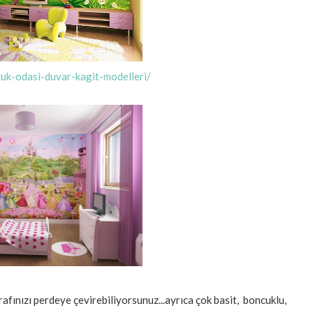
cuk-odasi-duvar-kagit-modelleri/
rafınızı perdeye çevirebiliyorsunuz...ayrıca çok basit, boncuklu,