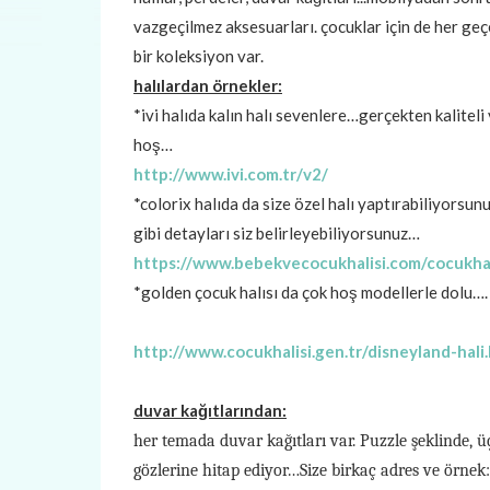
vazgeçilmez aksesuarları. çocuklar için de her ge
bir koleksiyon var.
halılardan örnekler:
*ivi halıda kalın halı sevenlere…gerçekten kaliteli
hoş…
http://www.ivi.com.tr/v2/
*colorix halıda da size özel halı yaptırabiliyorsun
gibi detayları siz belirleyebiliyorsunuz…
https://www.bebekvecocukhalisi.com/cocukhali
*golden çocuk halısı da çok hoş modellerle dolu….
http://www.cocukhalisi.gen.tr/disneyland-hali
duvar kağıtlarından:
her temada duvar kağıtları var. Puzzle şeklinde, ü
gözlerine hitap ediyor…Size birkaç adres ve örnek: