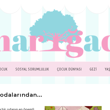
OCUK
SOSYAL SORUMLULUK
ÇOCUK DÜNYASI
GEZİ
YA
odalarından...
ra bir odanın en önemli