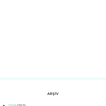
ARŞİV
2009
(202)
►