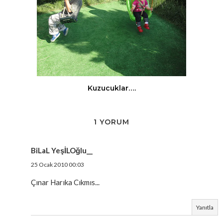
Kuzucuklar….
1 YORUM
BiLaL YeşİLOğlu__
25 Ocak 2010 00:03
Çınar Harıka Cıkmıs...
Yanıtla