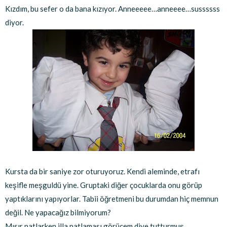
Kızdım, bu sefer o da bana kızıyor. Anneeeee…anneeee…sussssss
diyor.
Kursta da bir saniye zor oturuyoruz. Kendi aleminde, etrafı
keşifle meşguldü yine. Gruptaki diğer çocuklarda onu görüp
yaptıklarını yapıyorlar. Tabii öğretmeni bu durumdan hiç memnun
değil. Ne yapacağız bilmiyorum?
Mısır patlarken illa patlaması görücem diye tutturmuş,