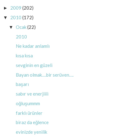
2009
(202)
►
2010
(172)
▼
Ocak
(22)
▼
2010
Ne kadar anlamlı
kısa kısa
sevginin en güzeli
Bayan olmak….bir serüven….
başarı
sabır ve enerjiiii
oğluşummm
farklı ürünler
biraz da eğlence
evinizde yenilik