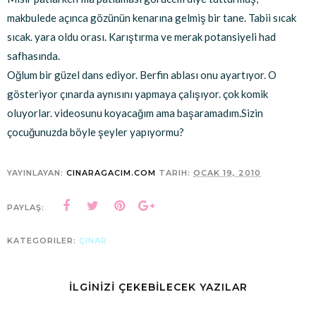
makbulede açınca gözünün kenarına gelmiş bir tane. Tabii sıcak
sıcak. yara oldu orası. Karıştırma ve merak potansiyeli had
safhasında.
Oğlum bir güzel dans ediyor. Berfin ablası onu ayartıyor. O
gösteriyor çınarda aynısını yapmaya çalışıyor. çok komik
oluyorlar. videosunu koyacağım ama başaramadım.
Sizin
çocuğunuzda böyle şeyler yapıyormu?
YAYINLAYAN:
CINARAGACIM.COM
TARIH:
OCAK 19, 2010
PAYLAŞ:
KATEGORILER:
ÇINAR
İLGİNİZİ ÇEKEBİLECEK YAZILAR