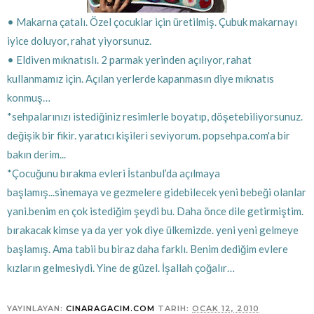
• Makarna çatalı. Özel çocuklar için üretilmiş. Çubuk makarnayı
iyice doluyor, rahat yiyorsunuz.
• Eldiven mıknatıslı. 2 parmak yerinden açılıyor, rahat
kullanmamız için. Açılan yerlerde kapanmasın diye mıknatıs
konmuş…
*sehpalarınızı istediğiniz resimlerle boyatıp, döşetebiliyorsunuz.
değişik bir fikir. yaratıcı kişileri seviyorum. popsehpa.com'a bir
bakın derim...
*
Çocuğunu bırakma evleri İstanbul’da açılmaya
başlamış...sinemaya ve gezmelere gidebilecek yeni bebeği olanlar
yani.benim en çok istediğim şeydi bu. Daha önce dile getirmiştim.
bırakacak kimse ya da yer yok diye ülkemizde. yeni yeni gelmeye
başlamış.
Ama tabii bu biraz daha farklı. Benim dediğim evlere
kızların gelmesiydi. Yine de güzel. İşallah çoğalır…
YAYINLAYAN:
CINARAGACIM.COM
TARIH:
OCAK 12, 2010