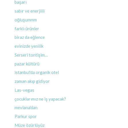
başarı
sabır ve enerjiiii
oğluşummm
farklı ürünler
biraz da eğlence
evinizde yenilik
Serseri tontişim…
pazar kültürü
istanbul'da organik otel
zaman akıp gidiyor
Las-vegas
çocuklarımız ne iş yapacak?
mevlana'dan
Parkur spor
Müze özürlüyüz