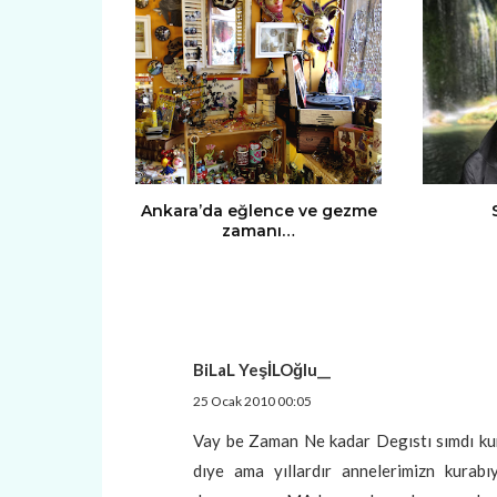
Ankara’da eğlence ve gezme
zamanı…
BiLaL YeşİLOğlu__
25 Ocak 2010 00:05
Vay be Zaman Ne kadar Degıstı sımdı ku
dıye ama yıllardır annelerimizn kurabı