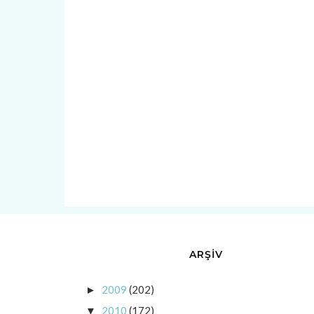
ARŞİV
2009
(202)
►
2010
(172)
▼