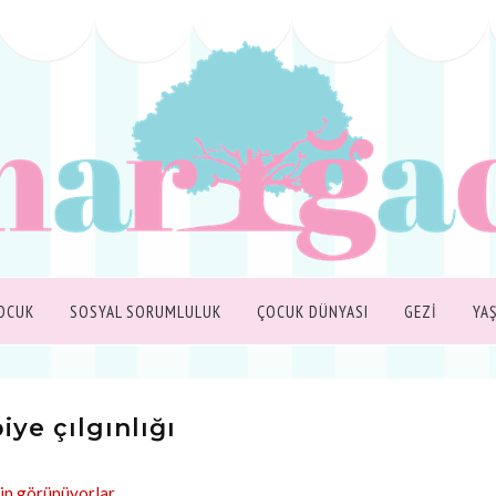
OCUK
SOSYAL SORUMLULUK
ÇOCUK DÜNYASI
GEZİ
YA
iye çılgınlığı
rin görünüyorlar.