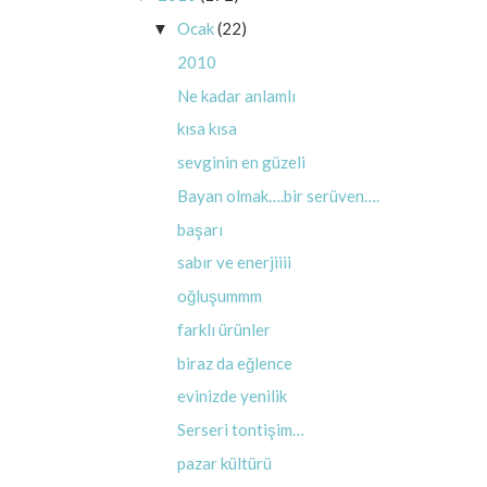
Ocak
(22)
▼
2010
Ne kadar anlamlı
kısa kısa
sevginin en güzeli
Bayan olmak….bir serüven….
başarı
sabır ve enerjiiii
oğluşummm
farklı ürünler
biraz da eğlence
evinizde yenilik
Serseri tontişim…
pazar kültürü