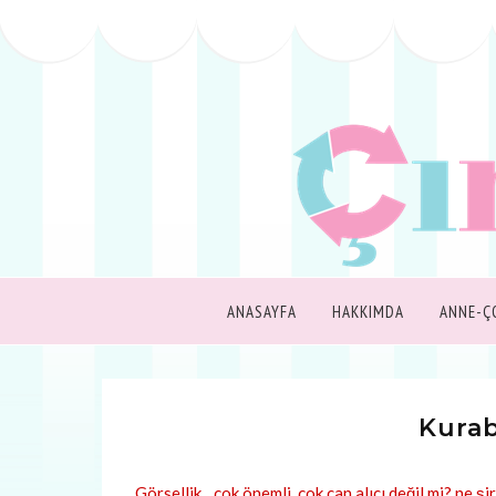
ANASAYFA
HAKKIMDA
ANNE-Ç
Kurab
Görsellik…çok önemli, çok can alıcı değil mi? ne şi