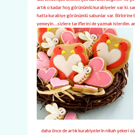
artık o kadar hoş görünümlü kurabiyeler var ki. s
hatta kurabiye görünümlü sabunlar var. Birbirine b
yemeyin….sizlere tariflerini de yazmak isterdim. a
daha önce de artık kurabiyelerin nikah şekeri o