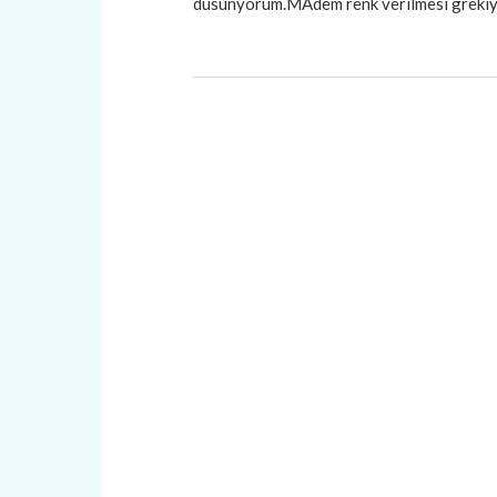
dusunyorum.MAdem renk verılmesı grekıyo 