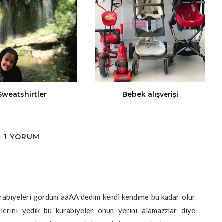
Sweatshirtler
Bebek alışverişi
1 YORUM
rabıyeleri gordum aaAA dedım kendi kendıme bu kadar olur
ylerını yedık bu kurabıyeler onun yerını alamazzlar dıye