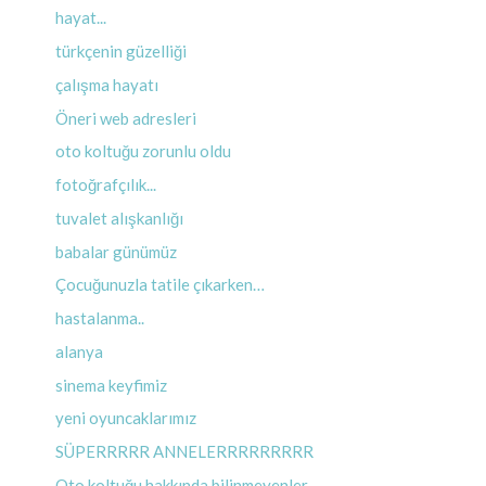
hayat...
türkçenin güzelliği
çalışma hayatı
Öneri web adresleri
oto koltuğu zorunlu oldu
fotoğrafçılık...
tuvalet alışkanlığı
babalar günümüz
Çocuğunuzla tatile çıkarken…
hastalanma..
alanya
sinema keyfimiz
yeni oyuncaklarımız
SÜPERRRRR ANNELERRRRRRRRR
Oto koltuğu hakkında bilinmeyenler….