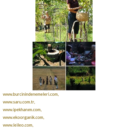
www.burcinindenemeleri.com
,
www.saru.com.tr
,
www.ipekhanım.com
,
www.ekoorganik.com
,
www.leileo.com
,