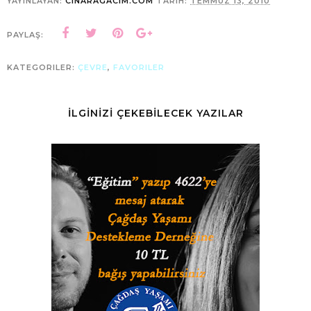
YAYINLAYAN:
CINARAGACIM.COM
TARIH:
TEMMUZ 13, 2010
PAYLAŞ:
KATEGORILER:
ÇEVRE
,
FAVORILER
İLGİNİZİ ÇEKEBİLECEK YAZILAR