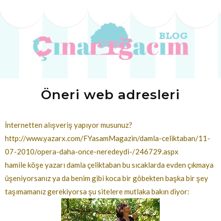
Öneri web adresleri
İnternetten alışveriş yapıyor musunuz?
http://www.yazarx.com/FYasamMagazin/damla-celiktaban/11-
07-2010/opera-daha-once-neredeydi-/246729.aspx
hamile köşe yazarı damla çeliktaban bu sıcaklarda evden çıkmaya
üşeniyorsanız ya da benim gibi koca bir göbekten başka bir şey
taşımamanız gerekiyorsa şu sitelere mutlaka bakın diyor: