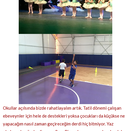
Okullar açılsında bizde rahatlayalım artık. Tatil dönemi çalışan
ebeveynler için hele de destekleri yoksa çocukları da küçükse ne
yapacağım nasıl zaman geçireceğim derdi hiç bitmiyor. Yaz