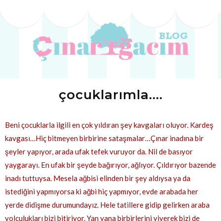
çocuklarımla....
Beni çocuklarla ilgili en çok yıldıran şey kavgaları oluyor. Kardeş
kavgası…Hiç bitmeyen birbirine sataşmalar…Çınar inadına bir
şeyler yapıyor, arada ufak tefek vuruyor da. Nil de basıyor
yaygarayı. En ufak bir şeyde bağırıyor, ağlıyor. Çıldırıyor bazende
inadı tuttuysa. Mesela ağbisi elinden bir şey aldıysa ya da
istediğini yapmıyorsa ki ağbi hiç yapmıyor, evde arabada her
yerde didişme durumundayız. Hele tatillere gidip gelirken araba
yolculukları bizi bitiriyor. Yan yana birbirlerini yiyerek bizi de