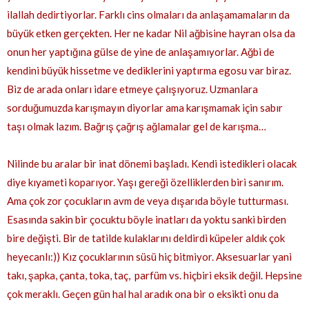
ilallah dedirtiyorlar. Farklı cins olmaları da anlaşamamaların da
büyük etken gerçekten. Her ne kadar Nil ağbisine hayran olsa da
onun her yaptığına gülse de yine de anlaşamıyorlar. Ağbi de
kendini büyük hissetme ve dediklerini yaptırma egosu var biraz.
Biz de arada onları idare etmeye çalışıyoruz. Uzmanlara
sorduğumuzda karışmayın diyorlar ama karışmamak için sabır
taşı olmak lazım. Bağrış çağrış ağlamalar gel de karışma…
Nilinde bu aralar bir inat dönemi başladı. Kendi istedikleri olacak
diye kıyameti koparıyor. Yaşı gereği özelliklerden biri sanırım.
Ama çok zor çocukların avm de veya dışarıda böyle tutturması.
Esasında sakin bir çocuktu böyle inatları da yoktu sanki birden
bire değişti. Bir de tatilde kulaklarını deldirdi küpeler aldık çok
heyecanlı:)) Kız çocuklarının süsü hiç bitmiyor. Aksesuarlar yani
takı, şapka, çanta, toka, taç, parfüm vs. hiçbiri eksik değil. Hepsine
çok meraklı. Geçen gün hal hal aradık ona bir o eksikti onu da