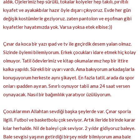
aldık. Ojelerimiz hep sürülü, tokalar kolyeler hep takılı, pırıltılı
kıyafet ve ayakakbılar hazır öyle dışarı çıkıyoruz. Evde her gün
değişik kostümlerle geziyoruz. zaten pantolon ve eşofman gibi
kıyafetler hayatımızda yok. Varsa yoksa etek elbise:))
Çınar da koca bir yazı ıpad ve tv ile geçirdik desem yalan olmaz.
Sizinde öylemi bilemiyorum. Erkek çocukları idare etmek hiç kolay
olmuyor. Tatil ödevlerimiz ve kitap okumalarımız hep bir ittire
kalka yapıldı. Sürekli bir uyarı vardı. Ama bakıyorum arkadaşlarla
konuşuyorum herkeste aynı şikayet. En fazla tatil, arada da spor
onları ıpadden ayıran. Sınırlı oynuyor tabii ama 24 saat versen
oynayacak. Nasıl bir bağımlılık yaratıyor üzülüyorum.
Çocuklarımın Allahtan sevdiği başka şeylerde var. Çınar sporla
ilgili. F
utbol ve basketbolu çok seviyor. Artık ileride birinde karar
kılar herhalde. Nil de baleyi çok seviyor. 2 yıldır gidiyoruz baleye.
Bale sevgisi yaşının getirdiği birşey midir bilmiyorum ama bale