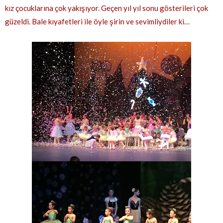
kız çocuklarına çok yakışıyor. Geçen yıl yıl sonu gösterileri çok
güzeldi. Bale kıyafetleri ile öyle şirin ve sevimliydiler ki…