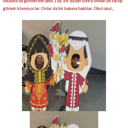
okuluna da gönderdim ama 3 ay. Bir aydan sonra ondan da sıkılıp
gitmek istemiyorlar. Onlar da bir bakıma haklılar. Okul okul...