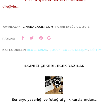
dileğiyle….
YAYINLAYAN:
CINARAGACIM.COM
TARIH:
EYLÜL 07, 2016
PAYLAŞ:
KATEGORILER:
BLOG
,
ÇINAR
,
ÇOCUK
,
ÇOCUK GELIŞIMI
,
EĞITIM
İLGİNİZİ ÇEKEBİLECEK YAZILAR
Senaryo yazarlığı ve fotoğrafçılık kurslarından...