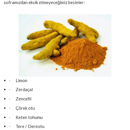
soframızdan eksik etmeyeceğimiz besinler:
Limon
·
Zerdaçal
·
Zencefil
·
Çörek otu
·
Keten tohumu
·
Tere / Dereotu
·