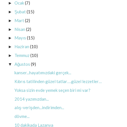
Ocak
(7)
►
Şubat
(15)
►
Mart
(2)
►
Nisan
(2)
►
Mayıs
(15)
►
Haziran
(10)
►
Temmuz
(10)
►
Ağustos
(9)
▼
kanser...hayatımızdaki gerçek...
Kıbrıs tatilinden güzel tatlar….güzel lezzetler…
Yoksa sizin evde yemek seçen biri mi var?
2014 yazımızdan...
alış-verişden...indirimden...
dövme...
10 dakikada Lazanya