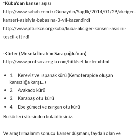
*Küba'dan kanser aşısı
http://www.sabah.com.tr/Gunaydin/Saglik/2014/01/29/akciger-
kanseri-asisiyla-babasina-3-yil-kazandirdi
http://www.plturkce.org/kuba/kuba-akciger-kanseri-asisini-
tescil-ettirdi
Kürler (Mesela İbrahim Saraçoğlu’nun)
*
http://www.profsaracoglu.com/bitkisel-kurler.xhtml
1.
Kereviz ve ıspanak kürü (Kemoterapide oluşan
kansızlığa karşı…)
2.
Avakado kürü
3.
Karabaş otu kürü
4.
Ebe gümeci ve ısırgan otu kürü
Bu kürleri sitesinden bulabilirsiniz.
Ve araştırmalarım sonucu kanser düşmanı, faydalı olan ve