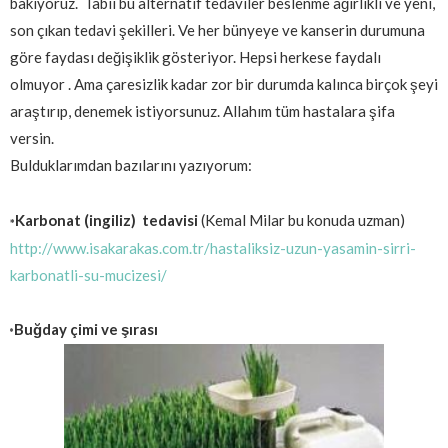
bakıyoruz. Tabii bu alternatif tedaviler beslenme ağırlıklı ve yeni,
son çıkan tedavi şekilleri. Ve her bünyeye ve kanserin durumuna
göre faydası değişiklik gösteriyor. Hepsi herkese faydalı
olmuyor . Ama çaresizlik kadar zor bir durumda kalınca birçok şeyi
araştırıp, denemek istiyorsunuz. Allahım tüm hastalara şifa
versin.
Bulduklarımdan bazılarını yazıyorum:
Karbonat (ingiliz) tedavisi
(Kemal Milar bu konuda uzman)
*
http://www.isakarakas.com.tr/hastaliksiz-uzun-yasamin-sirri-
karbonatli-su-mucizesi/
Buğday çimi ve şırası
*