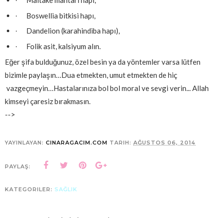
·
Boswellia bitkisi hapı,
·
Dandelion (karahindiba hapı),
·
Folik asit, kalsiyum alın.
·
Eğer şifa bulduğunuz, özel besin ya da yöntemler varsa lütfen
bizimle paylaşın…Dua etmekten, umut etmekten de hiç
vazgeçmeyin…Hastalarınıza bol bol moral ve sevgi verin... Allah
kimseyi çaresiz bırakmasın.
-->
YAYINLAYAN:
CINARAGACIM.COM
TARIH:
AĞUSTOS 06, 2014
PAYLAŞ:
KATEGORILER:
SAĞLIK