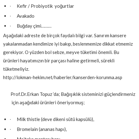
Kefir / Probiyotik yoğurtlar
·
Avakado
·
Buğday çimi………
·
Aşağıdaki adreste de birçok faydalı bilgi var. Sanırım kansere
yakalanmadan kendimize iyi bakıp, beslenmemize dikkat etmemiz
gerekiyor. O yüzden bol sebze, meyve tüketimi önemli. Bu
ürünleri hayatımızın bir parçası haline getirmeli, sürekli
tüketmeliyiz.
http://lokman-hekim.net/haberler/kanserden-korunma.asp
Prof.Dr.Erkan Topuz ‘da; Bağışıklık sisteminizi güçlendirmeniz
için aşağıdaki ürünleri öneriyormuş;
Milk thistle (deve dikeni sütü kapsülü),
·
Bromelain (ananas hapı),
·
Maitake mantarı hapı,