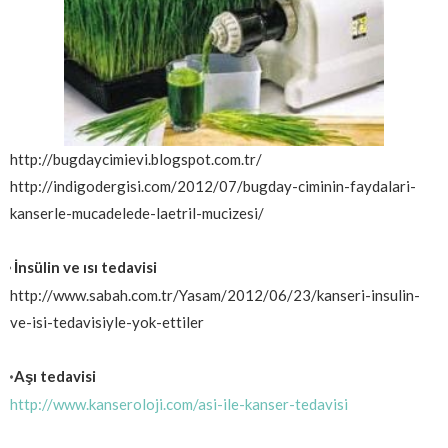
http://bugdaycimievi.blogspot.com.tr/
http://indigodergisi.com/2012/07/bugday-ciminin-faydalari-
kanserle-mucadelede-laetril-mucizesi/
İnsülin ve ısı tedavisi
*
http://www.sabah.com.tr/Yasam/2012/06/23/kanseri-insulin-
ve-isi-tedavisiyle-yok-ettiler
Aşı tedavisi
*
http://www.kanseroloji.com/asi-ile-kanser-tedavisi