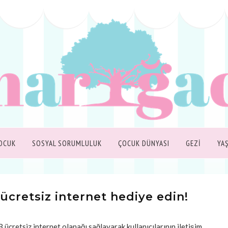
OCUK
SOSYAL SORUMLULUK
ÇOCUK DÜNYASI
GEZİ
YA
 ücretsiz internet hediye edin!
retsiz internet olanağı sağlayarak kullanıcılarının iletişim