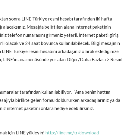
ktan sonra LINE Türkiye resmi hesabı tarafından iki hafta
jı alacaksınız. Mesajda belirtilen alana internet paketinin
niz telefon numarasını girmeniz yeterli. İnternet paketi giriş
rli olacak ve 24 saat boyunca kullanılabilecek. Bilgi mesajının
in LINE Türkiye resmi hesabını arkadaşınız olarak eklediğinize
in; LINE’ın ana menüsünde yer alan Diğer/Daha Fazlası > Resmi
 numaralar tarafından kullanılabiliyor. “Ama benim hattım
mesajıyla birlikte gelen formu doldururken arkadaşlarınız ya da
ız internet paketini onlara hediye edebilirsiniz.
mak için LINE yükleyin!
http://line.me/tr/download