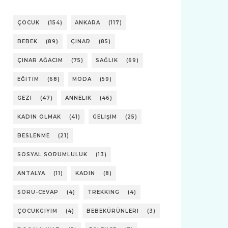
ÇOCUK
(154)
ANKARA
(117)
BEBEK
(89)
ÇINAR
(85)
ÇINAR AĞACIM
(75)
SAĞLIK
(69)
EĞITIM
(68)
MODA
(59)
GEZI
(47)
ANNELIK
(46)
KADIN OLMAK
(41)
GELIŞIM
(25)
BESLENME
(21)
SOSYAL SORUMLULUK
(13)
ANTALYA
(11)
KADIN
(8)
SORU-CEVAP
(4)
TREKKING
(4)
ÇOCUKGIYIM
(4)
BEBEKÜRÜNLERI
(3)