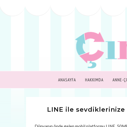
ANASAYFA
HAKKIMDA
ANNE-Ç
LINE ile sevdiklerinize
Dünyanın önde gelen mobil platformu LINE, 50MB üc