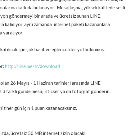
şmalarına katkıda bulunuyor. Mesajlaşma, yüksek kalitede sesli
syon göndermeyi bir arada ve ücretsiz sunan LINE,
akla kalmıyor, aynı zamanda internet paketi kazananlara
a yaratıyor.
atılmak için çok basit ve eğlenceli bir yol bulunmuş:
or:
http://line.me/tr/download
ı olan 26 Mayıs - 1 Haziran tarihleri arasında LINE
z 3 farklı günde mesaj, sticker ya da fotoğraf gönderin.
iz her gün için 1 puan kazanacaksınız.
nızda, ücretsiz 50 MB internet sizin olacak!