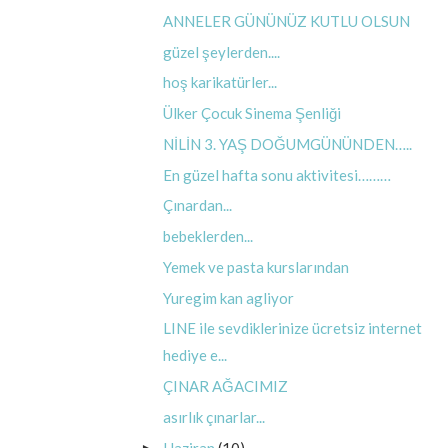
ANNELER GÜNÜNÜZ KUTLU OLSUN
güzel şeylerden....
hoş karikatürler...
Ülker Çocuk Sinema Şenliği
NİLİN 3. YAŞ DOĞUMGÜNÜNDEN…..
En güzel hafta sonu aktivitesi………
Çınardan...
bebeklerden...
Yemek ve pasta kurslarından
Yuregim kan agliyor
LINE ile sevdiklerinize ücretsiz internet
hediye e...
ÇINAR AĞACIMIZ
asırlık çınarlar...
Haziran
(10)