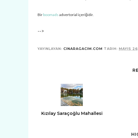
Bir
boomads
advertorial içeriğidir.
-->
YAYINLAYAN:
CINARAGACIM.COM
TARIH:
MAYIS 26
R
Kızılay Saraçoğlu Mahallesi
HI