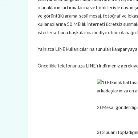
olanaklarını artırmalarına ve birbirleriyle dayanı
ve görüntülü arama, sesli mesaj, fotoğraf ve loka
kullanıcılarına 50 MB’lık interneti ücretsiz sunm
isterlerse bunu başkalarına hediye etme olanağı d
Yalnızca LINE kullanıcılarına sunulan kampanyaya k
Öncelikle telefonunuza LINE’ı indirmeniz gerekiy
1) Etkinlik haftas
arkadaşlarınıza en a
2) Mesaj gönderdiğin
3) 3 puanı topladığı