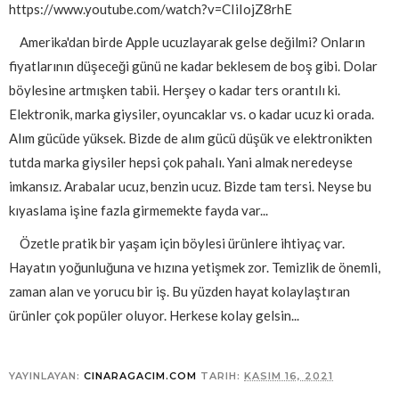
https://www.youtube.com/watch?v=CIiIojZ8rhE
Amerika'dan birde Apple ucuzlayarak gelse değilmi? Onların
fiyatlarının düşeceği günü ne kadar beklesem de boş gibi. Dolar
böylesine artmışken tabii. Herşey o kadar ters orantılı ki.
Elektronik, marka giysiler, oyuncaklar vs. o kadar ucuz ki orada.
Alım gücüde yüksek. Bizde de alım gücü düşük ve elektronikten
tutda marka giysiler hepsi çok pahalı. Yani almak neredeyse
imkansız. Arabalar ucuz, benzin ucuz. Bizde tam tersi. Neyse bu
kıyaslama işine fazla girmemekte fayda var...
Özetle pratik bir yaşam için böylesi ürünlere ihtiyaç var.
Hayatın yoğunluğuna ve hızına yetişmek zor. Temizlik de önemli,
zaman alan ve yorucu bir iş. Bu yüzden hayat kolaylaştıran
ürünler çok popüler oluyor. Herkese kolay gelsin...
YAYINLAYAN:
CINARAGACIM.COM
TARIH:
KASIM 16, 2021