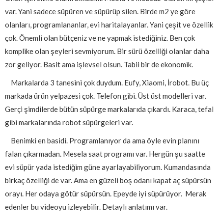
var. Yani sadece süpüren ve süpürüp silen. Birde m2 ye göre
olanları, programlananlar, evi haritalayanlar. Yani çeşit ve özellik
çok. Önemli olan bütçeniz ve ne yapmak istediğiniz. Ben çok
komplike olan şeyleri sevmiyorum. Bir sürü özelliği olanlar daha
zor geliyor. Basit ama işlevsel olsun. Tabii bir de ekonomik.
Markalarda 3 tanesini çok duydum. Eufy, Xiaomi, İrobot. Bu üç
markada ürün yelpazesi çok. Telefon gibi. Üst üst modelleri var.
Gerçi şimdilerde bütün süpürge markalarıda çıkardı. Karaca, tefal
gibi markalarında robot süpürgeleri var.
Benimki en basidi. Programlanıyor da ama öyle evin planını
falan çıkarmadan. Mesela saat programı var. Hergün şu saatte
evi süpür yada istediğim güne ayarlayabiliyorum. Kumandasında
birkaç özelliği de var. Ama en güzeli boş odanı kapat aç süpürsün
orayı. Her odaya götür süpürsün. Epeyde iyi süpürüyor. Merak
edenler bu videoyu izleyebilir. Detaylı anlatımı var.