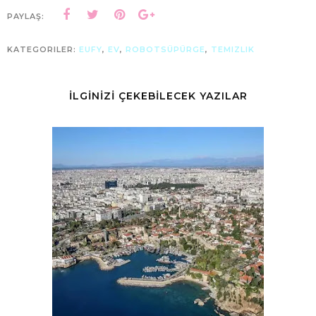
PAYLAŞ:
KATEGORILER:
EUFY
,
EV
,
ROBOTSÜPÜRGE
,
TEMIZLIK
İLGİNİZİ ÇEKEBİLECEK YAZILAR