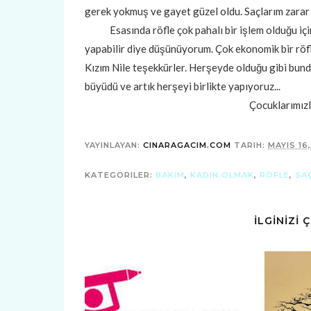
gerek yokmuş ve gayet güzel oldu. Saçlarım zara
Esasında röfle çok pahalı bir işlem olduğu için
yapabilir diye düşünüyorum. Çok ekonomik bir röfl
Kızım Nile teşekkürler. Herşeyde olduğu gibi bun
büyüdü ve artık herşeyi birlikte yapıyoruz...
Çocuklarımızl
YAYINLAYAN:
CINARAGACIM.COM
TARIH:
MAYIS 16
KATEGORILER:
BAKIM
,
KADIN OLMAK
,
RÖFLE
,
SA
İLGİNİZİ 