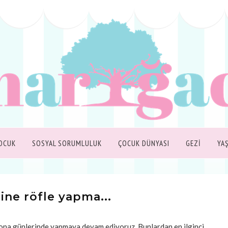
OCUK
SOSYAL SORUMLULUK
ÇOCUK DÜNYASI
GEZİ
YA
ne röfle yapma...
günlerinde yapmaya devam ediyoruz. Bunlardan en ilginci