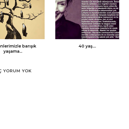
lerimizle barışık
40 yaş....
yaşama...
Ç YORUM YOK