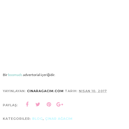
Bir
boomads
advertorial içeriğidir.
YAYINLAYAN:
CINARAGACIM.COM
TARIH:
NISAN 10, 2017
PAYLAŞ:
KATEGORILER:
BLOG
,
ÇINAR AĞACIM