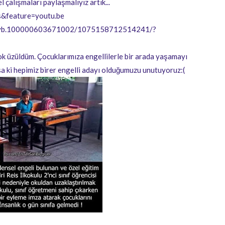
l çalışmaları paylaşmalıyız artık...
&feature=youtu.be
os/vb.100000603671002/1075158712514241/?
üldüm. Çocuklarımıza engellilerle bir arada yaşamayı
a ki hepimiz birer engelli adayı olduğumuzu unutuyoruz:(