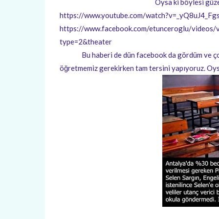
Oysa ki böylesi güze
https://www.youtube.com/watch?v=_yQ8uJ4_Fgs
https://www.facebook.com/etunceroglu/vide
type=2&theater
Bu haberi de dün facebook da gördüm ve çok üz
öğretmemiz gerekirken tam tersini yapıyoruz. Oys