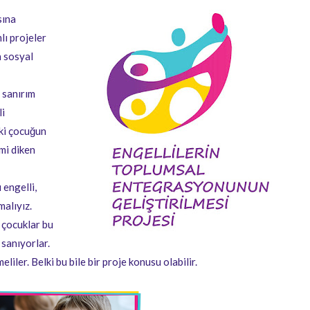
sına
lı projeler
n sosyal
 sanırım
li
aki çocuğun
mi diken
engelli,
malıyız.
ı çocuklar bu
 sanıyorlar.
iler. Belki bu bile bir proje konusu olabilir.