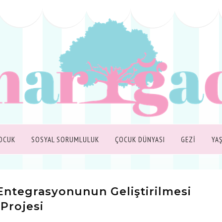
OCUK
SOSYAL SORUMLULUK
ÇOCUK DÜNYASI
GEZİ
YA
Entegrasyonunun Geliştirilmesi
Projesi