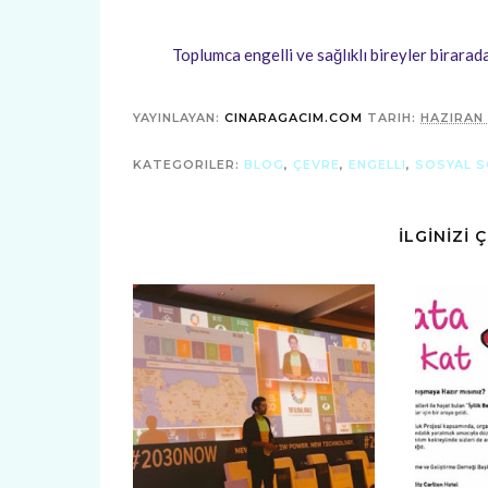
Toplumca engelli ve sağlıklı bireyler birarada 
YAYINLAYAN:
CINARAGACIM.COM
TARIH:
HAZIRAN 
KATEGORILER:
BLOG
,
ÇEVRE
,
ENGELLI
,
SOSYAL 
İLGİNİZİ 