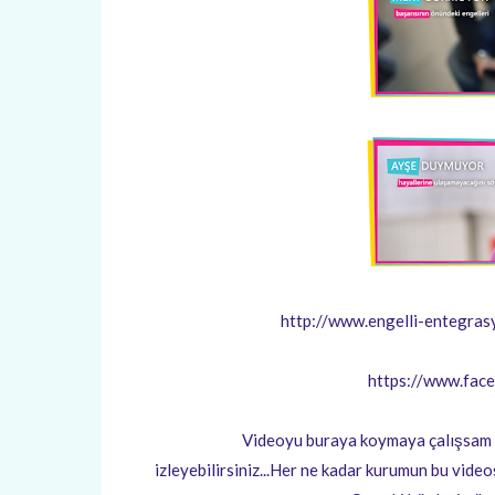
http://www.engelli-entegrasyonu
https://www.face
Videoyu buraya koymaya çalışsam da ç
izleyebilirsiniz...Her ne kadar kurumun bu vid