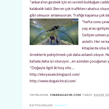
*ankara’nın gezmek için en sevimli bulduğum cadd
kalabalık tabii. Ben en çok trafikten rahatsız olu
gibi olmuyor anlamıyorum. Trafiğe kapansa çok da
*hafta sonu çınar
yaş arası gelişim
Gelişim uzmanı p
anlattı. Her ne k
kitaplarda olsa 
örneklerle pekiştirmek çok daha anlamlı oluyor. N
kafada daha iyi oturuyor…en azından çocuğunun y
*Doğayla ilgili iki hoş site….
http://ekoyasam.blogspot.com/
http://www.dogaicincal.com/
YAYINLAYAN:
CINARAGACIM.COM
TARIH:
KASIM 30
KATEGORILER:
ANKARA