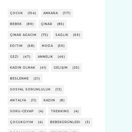
ÇOCUK
(154)
ANKARA
(117)
BEBEK
(89)
ÇINAR
(85)
ÇINAR AĞACIM
(75)
SAĞLIK
(69)
EĞITIM
(68)
MODA
(59)
GEZI
(47)
ANNELIK
(46)
KADIN OLMAK
(41)
GELIŞIM
(25)
BESLENME
(21)
SOSYAL SORUMLULUK
(13)
ANTALYA
(11)
KADIN
(8)
SORU-CEVAP
(4)
TREKKING
(4)
ÇOCUKGIYIM
(4)
BEBEKÜRÜNLERI
(3)