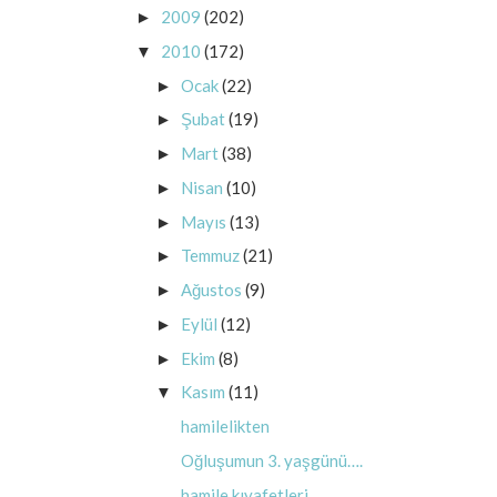
2009
(202)
►
2010
(172)
▼
Ocak
(22)
►
Şubat
(19)
►
Mart
(38)
►
Nisan
(10)
►
Mayıs
(13)
►
Temmuz
(21)
►
Ağustos
(9)
►
Eylül
(12)
►
Ekim
(8)
►
Kasım
(11)
▼
hamilelikten
Oğluşumun 3. yaşgünü….
hamile kıyafetleri