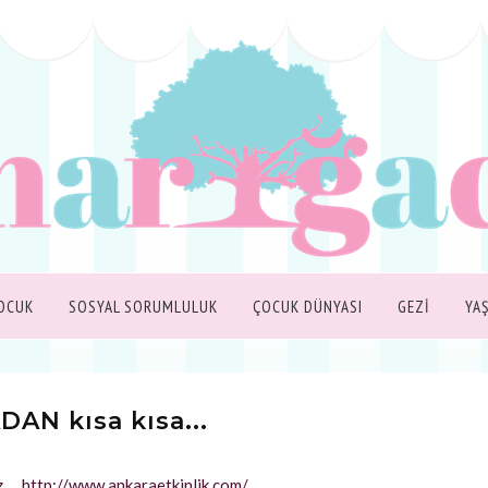
OCUK
SOSYAL SORUMLULUK
ÇOCUK DÜNYASI
GEZİ
YA
AN kısa kısa...
iz…..http://www.ankaraetkinlik.com/