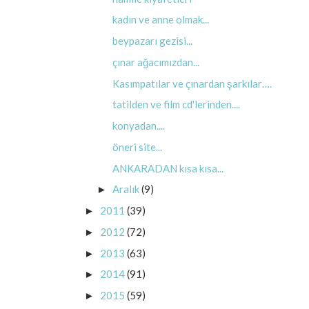
kadın ve anne olmak...
beypazarı gezisi...
çınar ağacımızdan...
Kasımpatılar ve çınardan şarkılar….
tatilden ve film cd'lerinden....
konyadan....
öneri site...
ANKARADAN kısa kısa...
Aralık
(9)
►
2011
(39)
►
2012
(72)
►
2013
(63)
►
2014
(91)
►
2015
(59)
►