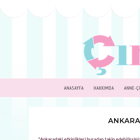
ANASAYFA
HAKKIMDA
ANNE-Ç
ANKARAD
*Ankaradaki etkinlikleri buradan takip edebilirsin