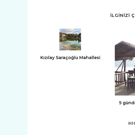
İLGİNİZİ 
Kızılay Saraçoğlu Mahallesi
5 günde
HI