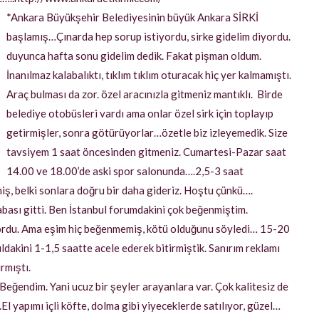
*Ankara Büyükşehir Belediyesinin büyük Ankara SİRKİ
başlamış…Çınarda hep sorup istiyordu, sirke gidelim diyordu.
duyunca hafta sonu gidelim dedik. Fakat pişman oldum.
İnanılmaz kalabalıktı, tıklım tıklım oturacak hiç yer kalmamıştı.
Araç bulması da zor. özel aracınızla gitmeniz mantıklı. Birde
belediye otobüsleri vardı ama onlar özel sirk için toplayıp
getirmişler, sonra götürüyorlar…özetle biz izleyemedik. Size
tavsiyem 1 saat öncesinden gitmeniz. Cumartesi-Pazar saat
14.00 ve 18.00’de aski spor salonunda….2,5-3 saat
, belki sonlara doğru bir daha gideriz. Hoştu çünkü….
sı gitti. Ben İstanbul forumdakini çok beğenmiştim.
ordu. Ama eşim hiç beğenmemiş, kötü olduğunu söyledi… 15-20
dakini 1-1,5 saatte acele ederek bitirmiştik. Sanırım reklamı
rmıştı.
Beğendim. Yani ucuz bir şeyler arayanlara var. Çok kalitesiz de
..El yapımı içli köfte, dolma gibi yiyeceklerde satılıyor, güzel…