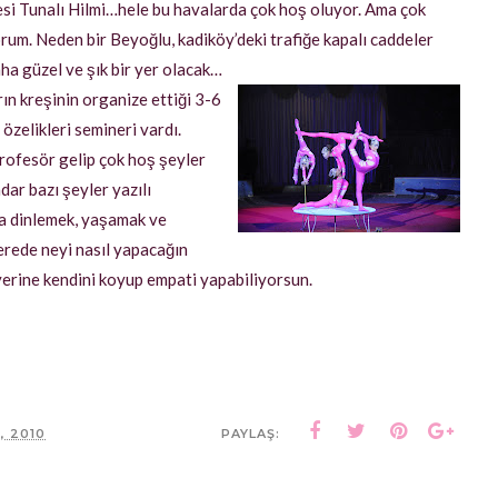
esi Tunalı Hilmi…hele bu havalarda çok hoş oluyor. Ama çok
yorum. Neden bir Beyoğlu, kadiköy’deki trafiğe kapalı caddeler
ha güzel ve şık bir yer olacak…
ın kreşinin organize ettiği 3-6
 özelikleri semineri vardı.
rofesör gelip çok hoş şeyler
adar bazı şeyler yazılı
da dinlemek, yaşamak ve
erede neyi nasıl yapacağın
erine kendini koyup empati yapabiliyorsun.
, 2010
PAYLAŞ: