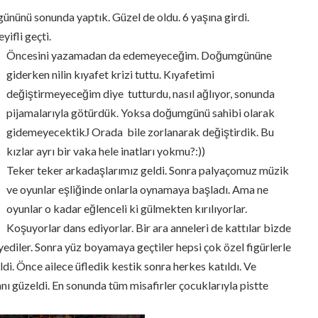
nünü sonunda yaptık. Güzel de oldu. 6 yaşına girdi.
yifli geçti.
Öncesini yazamadan da edemeyeceğim. Doğumgününe
giderken nilin kıyafet krizi tuttu. Kıyafetimi
değiştirmeyeceğim diye tutturdu, nasıl ağlıyor, sonunda
pijamalarıyla götürdük. Yoksa doğumgünü sahibi olarak
gidemeyecektik
Orada bile zorlanarak değiştirdik. Bu
J
kızlar ayrı bir vaka hele inatları yokmu?:))
Teker teker arkadaşlarımız geldi. Sonra palyaçomuz müzik
ve oyunlar eşliğinde onlarla oynamaya başladı. Ama ne
oyunlar o kadar eğlenceli ki gülmekten kırılıyorlar.
Koşuyorlar dans ediyorlar. Bir ara anneleri de kattılar bizde
ediler. Sonra yüz boyamaya geçtiler hepsi çok özel figürlerle
i. Önce ailece üfledik kestik sonra herkes katıldı. Ve
 anı güzeldi. En sonunda tüm misafirler çocuklarıyla pistte