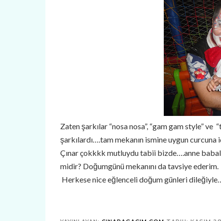
Zaten şarkılar “nosa nosa”, “gam gam style” ve “t
şarkılardı….tam mekanın ismine uygun curcuna 
Çınar çokkkk mutluydu tabii bizde….anne babalar
midir? Doğumgünü mekanını da tavsiye ederim. 
Herkese nice eğlenceli doğum günleri dileğiyle