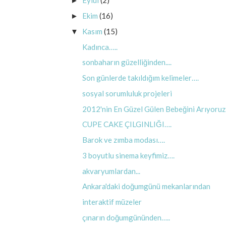
Eylül
(2)
►
Ekim
(16)
►
Kasım
(15)
▼
Kadınca…..
sonbaharın güzelliğinden....
Son günlerde takıldığım kelimeler….
sosyal sorumluluk projeleri
2012'nin En Güzel Gülen Bebeğini Arıyoruz.
CUPE CAKE ÇILGINLIĞI….
Barok ve zımba modası….
3 boyutlu sinema keyfimiz….
akvaryumlardan...
Ankara'daki doğumgünü mekanlarından
interaktif müzeler
çınarın doğumgününden…..