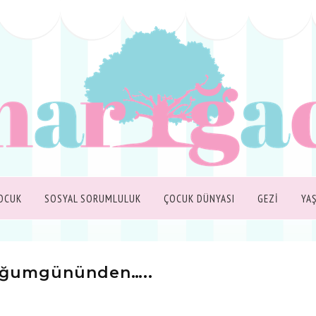
OCUK
SOSYAL SORUMLULUK
ÇOCUK DÜNYASI
GEZİ
YA
doğumgününden…..