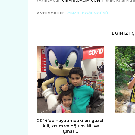
YAYINLAYAN:
CINARAGACIM.COM
TARIH:
KASIM 28
KATEGORILER:
ÇINAR
,
DOĞUMGÜNÜ
İLGİNİZİ 
2014’de hayatımdaki en güzel
ikili, kızım ve oğlum. Nil ve
Çınar…