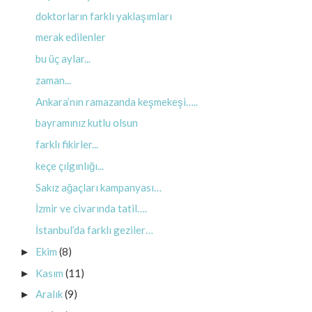
doktorların farklı yaklaşımları
merak edilenler
bu üç aylar...
zaman...
Ankara’nın ramazanda keşmekeşi…..
bayramınız kutlu olsun
farklı fikirler...
keçe çılgınlığı...
Sakız ağaçları kampanyası…
İzmir ve civarında tatil….
İstanbul’da farklı geziler…
Ekim
(8)
►
Kasım
(11)
►
Aralık
(9)
►