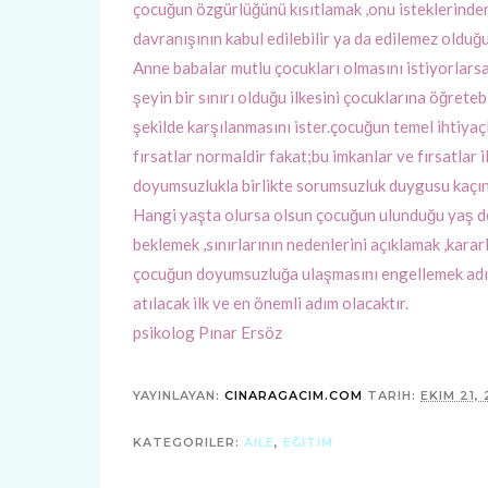
çocuğun özgürlüğünü kısıtlamak ,onu isteklerinde
davranışının kabul edilebilir ya da edilemez olduğ
Anne babalar mutlu çocukları olmasını istiyorlarsa
şeyin bir sınırı olduğu ilkesini çocuklarına öğreteb
şekilde karşılanmasını ister.çocuğun temel ihtiy
fırsatlar normaldir fakat;bu imkanlar ve fırsatlar 
doyumsuzlukla birlikte sorumsuzluk duygusu kaçın
Hangi yaşta olursa olsun çocuğun ulunduğu yaş dö
beklemek ,sınırlarının nedenlerini açıklamak ,kara
çocuğun doyumsuzluğa ulaşmasını engellemek adına 
atılacak ilk ve en önemli adım olacaktır.
psikolog Pınar Ersöz
YAYINLAYAN:
CINARAGACIM.COM
TARIH:
EKIM 21,
KATEGORILER:
AILE
,
EĞITIM