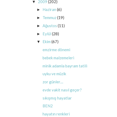
2009
(202)
▼
Haziran
(6)
►
Temmuz
(19)
►
Ağustos
(11)
►
Eylül
(28)
►
Ekim
(67)
▼
emzirme dönemi
bebek malzemeleri
minik adamla bayram tatili
uyku ve müzik
zor günler....
evde vakit nasıl geçer?
sıkışmış hayatlar
BEN2
hayatın renkleri