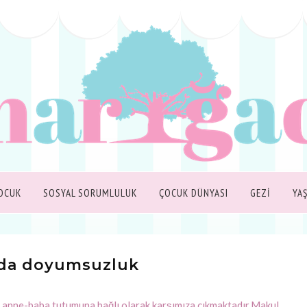
OCUK
SOSYAL SORUMLULUK
ÇOCUK DÜNYASI
GEZİ
YA
rda doyumsuzluk
 anne-baba tutumuna bağlı olarak karşımıza çıkmaktadır.Makul