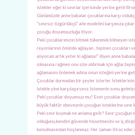
istekler eğer ki sınırlar içerisinde yerine getiril
Günümüzde anne babalar çocuklarına karşı oldukça
“sınırsız-özgürlükçü” aile modelini karşımıza çıkar
çocuğu doyumsuzluğa itiyor.
Peki çocuklarımızın bitmek tükenmek bilmeyen iste
reyonlarının önünde ağlayan , tepinen çocukları v
alıyorum artık yeter ki ağlama!” diyen anne babal
olmasına rağmen onu size aldırmak için ağlar,tepini
ağlamasını önlemek adına onun isteğini yerine get
Çocuklar durmadan bir şeyler isterler. İsteklerini
istekle yine karşılaşırsınız. İstemenin sonu gelmi
Peki çocuklar doyumsuz mu? Evet çocuklar doyums
büyük faktör ebeveynin çocuğun isteklerine sınır
Peki sınır koymak ne anlama gelir? Sınır;çocuğun
olduğunu,kendini güvende hissetmesini ve iç disipl
konulmasından hoşlanmaz. Her zaman itiraz eder, mı