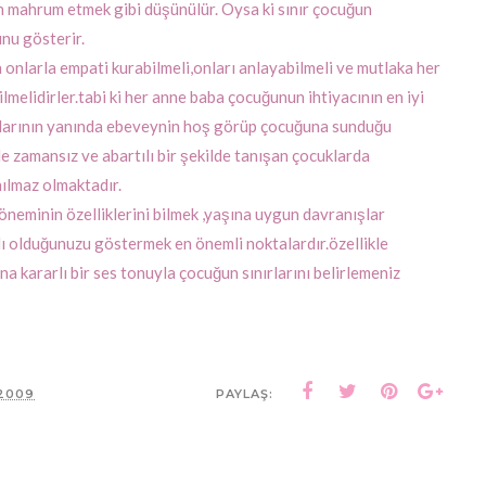
n mahrum etmek gibi düşünülür. Oysa ki sınır çocuğun
unu gösterir.
 onlarla empati kurabilmeli,onları anlayabilmeli ve mutlaka her
ilmelidirler.tabi ki her anne baba çocuğunun ihtiyacının en iyi
açlarının yanında ebeveynin hoş görüp çocuğuna sunduğu
ile zamansız ve abartılı bir şekilde tanışan çocuklarda
ılmaz olmaktadır.
neminin özelliklerini bilmek ,yaşına uygun davranışlar
rlı olduğunuzu göstermek en önemli noktalardır.özellikle
kararlı bir ses tonuyla çocuğun sınırlarını belirlemeniz
 2009
PAYLAŞ: