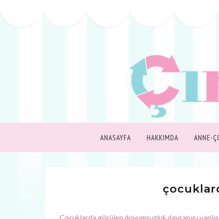
ANASAYFA
HAKKIMDA
ANNE-Ç
çocukla
Çocuklarda görülen doyumsuzluk davranışı yanlış