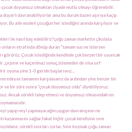
irse çocuk doyumsuz olmaktan ziyade mutlu olmayı öğrenebilir.
 duyarlı davranabiliyorlar ama bu durum bazen aşırıya kaçıp
ıyor. Bu aile modeli çocuğun her istediğini anında karşılıyor ve
kleri ile nasıl baş edebiliriz?çoğu zaman markette çikolata
e onların etrafında dönüp duran “tamam sus ne istersen
arı görürüz. Çocuk istediğinde kendinde çok benzeri bir oyuncak
r ,çırpınır ve kaçınılmaz sonuç,istemeden de olsa sırf
irir oyuna yine 1-0 geride başlarsınız…
n neredeyse tamamını karşılasanız da ardından yine benzer bir
yor ve bir süre sonra “çocuk doyumsuz oldu” diyebiliyoruz.
uz. Ancak sürekli talep etmesi ve doyumsuz olmasındaki en
 koymamasıdır.
 neyi yapıp neyi yapmayacağını,uygun davranışının ne
in kazanmasını sağlar.fakat hiçbir çocuk kendisine sınır
zıldanır, sürekli sınırları zorlar. Sınır koymak çoğu zaman