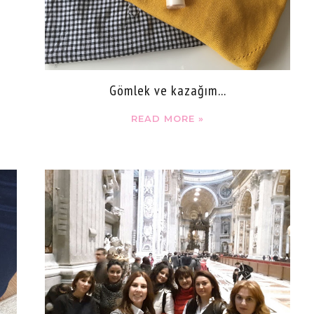
Gömlek ve kazağım...
READ MORE »