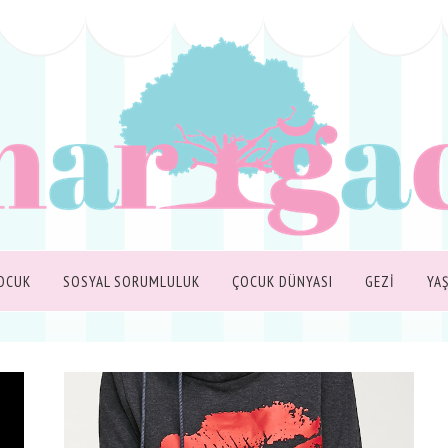
OCUK
SOSYAL SORUMLULUK
ÇOCUK DÜNYASI
GEZİ
YA