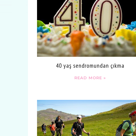
40 yaş sendromundan çıkma
READ MORE »