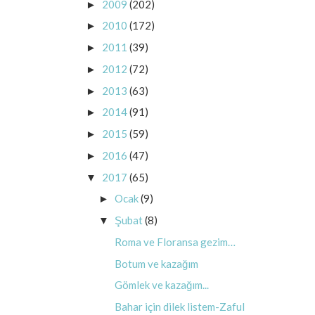
2009
(202)
►
2010
(172)
►
2011
(39)
►
2012
(72)
►
2013
(63)
►
2014
(91)
►
2015
(59)
►
2016
(47)
►
2017
(65)
▼
Ocak
(9)
►
Şubat
(8)
▼
Roma ve Floransa gezim…
Botum ve kazağım
Gömlek ve kazağım...
Bahar için dilek listem-Zaful