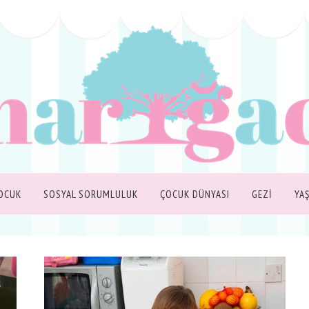
OCUK
SOSYAL SORUMLULUK
ÇOCUK DÜNYASI
GEZİ
YA