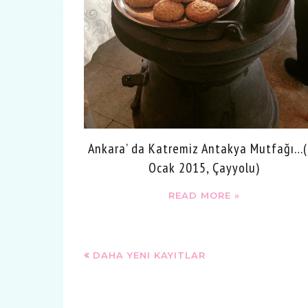
Ankara’ da Katremiz Antakya Mutfağı…
Ocak 2015, Çayyolu)
READ MORE »
DAHA YENI KAYITLAR