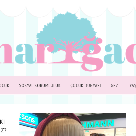
OCUK
SOSYAL SORUMLULUK
ÇOCUK DÜNYASI
GEZİ
YA
Kİ
IZ?