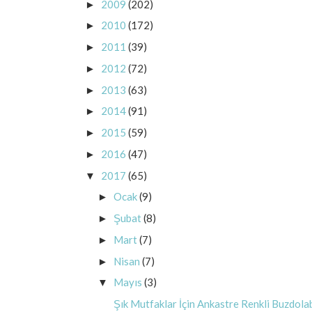
2009
(202)
►
2010
(172)
►
2011
(39)
►
2012
(72)
►
2013
(63)
►
2014
(91)
►
2015
(59)
►
2016
(47)
►
2017
(65)
▼
Ocak
(9)
►
Şubat
(8)
►
Mart
(7)
►
Nisan
(7)
►
Mayıs
(3)
▼
Şık Mutfaklar İçin Ankastre Renkli Buzdola