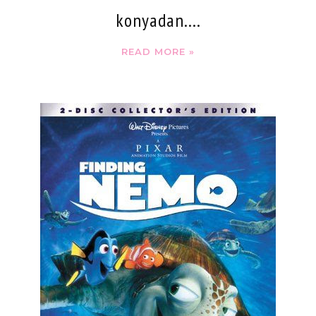
konyadan....
READ MORE »