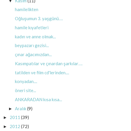
Kasım
(11)
▼
hamilelikten
Oğluşumun 3. yaşgünü….
hamile kıyafetleri
kadın ve anne olmak...
beypazarı gezisi...
çınar ağacımızdan...
Kasımpatılar ve çınardan şarkılar….
tatilden ve film cd'lerinden....
konyadan....
öneri site...
ANKARADAN kısa kısa...
Aralık
(9)
►
2011
(39)
►
2012
(72)
►