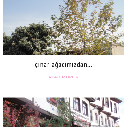
çınar ağacımızdan...
READ MORE »