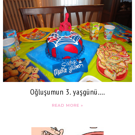
Oğluşumun 3. yaşgünü….
READ MORE »