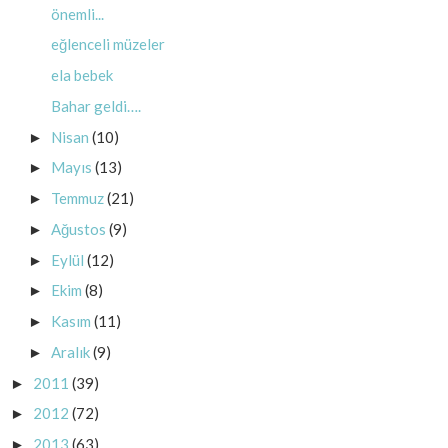
önemli...
eğlenceli müzeler
ela bebek
Bahar geldi….
Nisan
(10)
►
Mayıs
(13)
►
Temmuz
(21)
►
Ağustos
(9)
►
Eylül
(12)
►
Ekim
(8)
►
Kasım
(11)
►
Aralık
(9)
►
2011
(39)
►
2012
(72)
►
2013
(63)
►