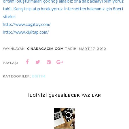
ortamı oluşturmaları çok hoş ama biz ona da bakmayı bilmiyoruz
tabii. Karıştırıp atıp bırakıyoruz. İnternetten bakmanız için öneri
siteler:
http://www.cogitoy.com/
http://www.kipitap.com/
YAYINLAYAN:
CINARAGACIM.COM
TARIH:
MART 17, 2010
PAYLAŞ:
KATEGORILER:
EĞITIM
İLGİNİZİ ÇEKEBİLECEK YAZILAR