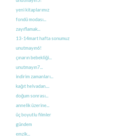
unutmayın5!
yeni kitaplarımız
fondü modası...
zayıflamak...
13-14mart hafta sonumuz
unutmayın6!
çınarın bebekliği...
unutmayın7...
indirim zamanları...
kağıt helvadan....
doğum sonrası...
annelik üzerine...
üç boyutlu filmler
gündem
emzik...