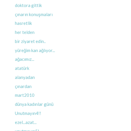
doktora gittik
çınarın konuşmaları
hasretlik
her telden
bir ziyaret edin..
yüreğim kan ağlıyor...
ağacımız...
atatürk
alanyadan
çınardan
mart2010
dünya kadınlar günü
Unutmayın4!!
ezel...azat...