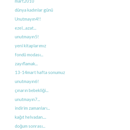
mart2010
dünya kadınlar günü
Unutmayın4!!
ezel...azat...
unutmayın5!
yeni kitaplarımız
fondü modası...
zayıflamak...
13-14mart hafta sonumuz
unutmayın6!
çınarın bebekliği...
unutmayın7...
indirim zamanları...
kağıt helvadan....
doğum sonrası...