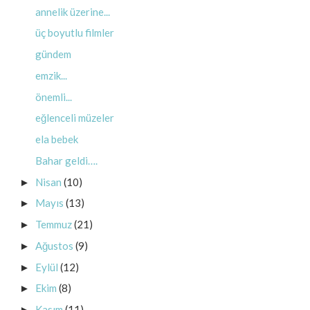
annelik üzerine...
üç boyutlu filmler
gündem
emzik...
önemli...
eğlenceli müzeler
ela bebek
Bahar geldi….
Nisan
(10)
►
Mayıs
(13)
►
Temmuz
(21)
►
Ağustos
(9)
►
Eylül
(12)
►
Ekim
(8)
►
Kasım
(11)
►