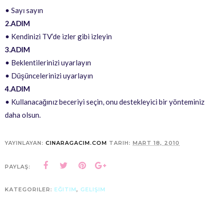
• Sayı sayın
2.ADIM
• Kendinizi TV’de izler gibi izleyin
3.ADIM
• Beklentilerinizi uyarlayın
• Düşüncelerinizi uyarlayın
4.ADIM
• Kullanacağınız beceriyi seçin, onu destekleyici bir yönteminiz
daha olsun.
YAYINLAYAN:
CINARAGACIM.COM
TARIH:
MART 18, 2010
PAYLAŞ:
KATEGORILER:
EĞITIM
,
GELIŞIM