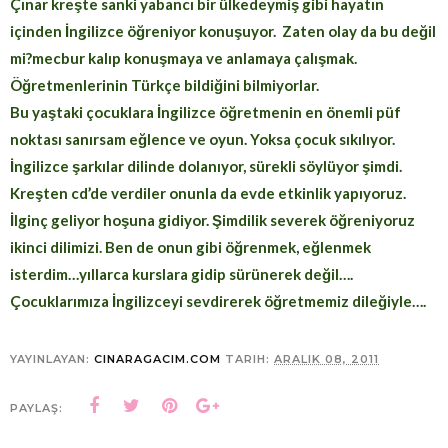
Çınar kreşte sanki yabancı bir ülkedeymiş gibi hayatın
içinden İngilizce öğreniyor konuşuyor. Zaten olay da bu değil
mi?mecbur kalıp konuşmaya ve anlamaya çalışmak.
Öğretmenlerinin Türkçe bildiğini bilmiyorlar.
Bu yaştaki çocuklara İngilizce öğretmenin en önemli püf
noktası sanırsam eğlence ve oyun. Yoksa çocuk sıkılıyor.
İngilizce şarkılar dilinde dolanıyor, sürekli söylüyor şimdi.
Kreşten cd’de verdiler onunla da evde etkinlik yapıyoruz.
İlginç geliyor hoşuna gidiyor. Şimdilik severek öğreniyoruz
ikinci dilimizi. Ben de onun gibi öğrenmek, eğlenmek
isterdim…yıllarca kurslara gidip sürünerek değil….
Çocuklarımıza İngilizceyi sevdirerek öğretmemiz dileğiyle….
YAYINLAYAN:
CINARAGACIM.COM
TARIH:
ARALIK 08, 2011
PAYLAŞ: