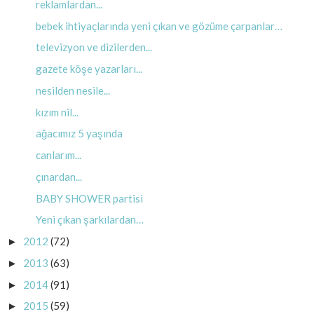
reklamlardan...
bebek ihtiyaçlarında yeni çıkan ve gözüme çarpanlar…
televizyon ve dizilerden...
gazete köşe yazarları...
nesilden nesile...
kızım nil...
ağacımız 5 yaşında
canlarım...
çınardan...
BABY SHOWER partisi
Yeni çıkan şarkılardan…
2012
(72)
►
2013
(63)
►
2014
(91)
►
2015
(59)
►