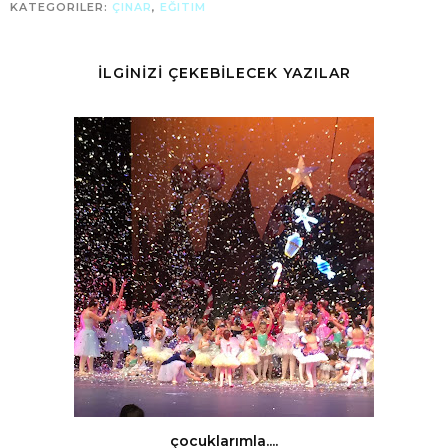
KATEGORILER:
ÇINAR
,
EĞITIM
İLGİNİZİ ÇEKEBİLECEK YAZILAR
çocuklarımla....