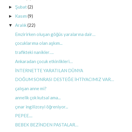
Şubat
(2)
►
Kasım
(9)
►
Aralık
(22)
▼
Emzirirken oluşan göğüs yaralarına dair…
çocuklarıma olan aşkım...
trafikteki nanikler….
Ankaradan çocuk etkinlikleri…
İNTERNETTE YARATILAN DÜNYA
DOĞUM SONRASI DESTEĞE İHTİYACIMIZ VAR…
çalışan anne mi?
annelik çok kutsal ama...
çınar ingilizceyi öğreniyor...
PEPEE....
BEBEK BEZİNDEN PASTALAR…