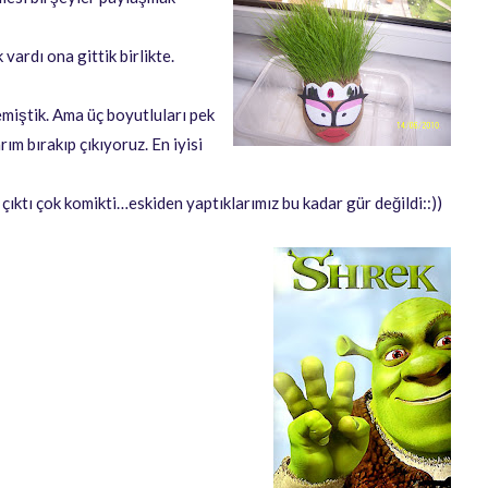
 vardı ona gittik birlikte.
emiştik. Ama üç boyutluları pek
ım bırakıp çıkıyoruz. En iyisi
l çıktı çok komikti…eskiden yaptıklarımız bu kadar gür değildi::))