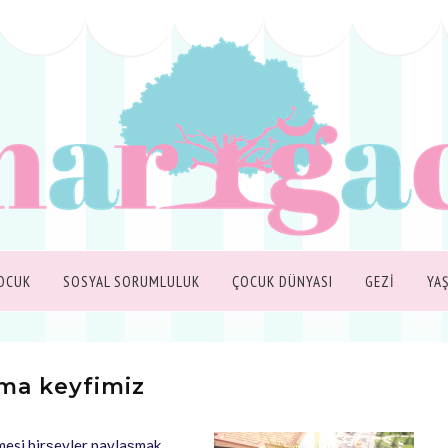
OCUK
SOSYAL SORUMLULUK
ÇOCUK DÜNYASI
GEZİ
YA
ma keyfimiz
mesi birşeyler paylaşmak