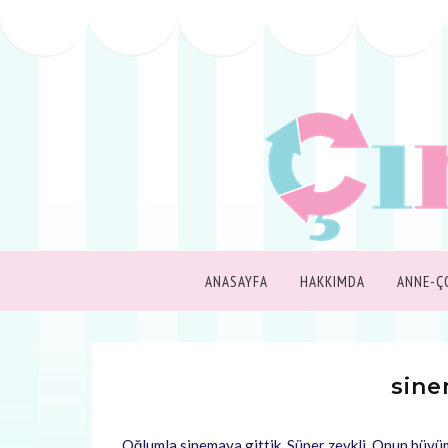
ANASAYFA
HAKKIMDA
ANNE-Ç
sine
Oğlumla sinemaya gittik. Süper zevkli. Onun büyü