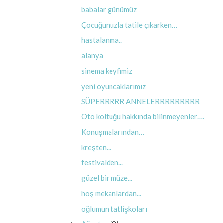
babalar günümüz
Çocuğunuzla tatile çıkarken…
hastalanma..
alanya
sinema keyfimiz
yeni oyuncaklarımız
SÜPERRRRR ANNELERRRRRRRRR
Oto koltuğu hakkında bilinmeyenler….
Konuşmalarından…
kreşten...
festivalden...
güzel bir müze...
hoş mekanlardan...
oğlumun tatlişkoları