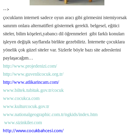
-->
çocukların interneti sadece oyun aracı gibi görmesini istemiyorsak
sanırım onlara alternatifleri göstermek gerekli. belgesel, eğitici
siteler, bilim köşeleri,yabancı dil öğrenmeleri
gibi farklı konuları
işleyen değişik sayflarıda birlikte gezebiliriz. İnternette çocuklara
yönelik çok güzel siteler var. Sizlerle böyle bazı site adreslerini
paylaşacağım…
http://www.projedenizi.com/
http://www.guvenlicocuk.org.tr/
http://www.atlikarincam.com/
www.biltek.tubitak.gov.tr/cocuk
www.cocukca.com
www.kulturcocuk.gov.tr
www.nationalgeographic.com.tr/ngkids/index.htm
www.sizinkiler.com
http://www.cocukbahcesi.com/