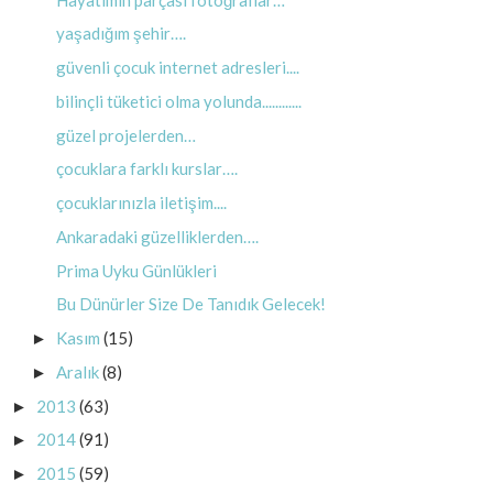
yaşadığım şehir….
güvenli çocuk internet adresleri....
bilinçli tüketici olma yolunda............
güzel projelerden…
çocuklara farklı kurslar….
çocuklarınızla iletişim....
Ankaradaki güzelliklerden….
Prima Uyku Günlükleri
Bu Dünürler Size De Tanıdık Gelecek!
Kasım
(15)
►
Aralık
(8)
►
2013
(63)
►
2014
(91)
►
2015
(59)
►