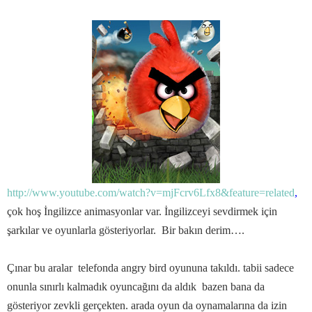
http://www.youtube.com/watch?v=mjFcrv6Lfx8&feature=related
,
çok hoş İngilizce animasyonlar var. İngilizceyi sevdirmek için
şarkılar ve oyunlarla gösteriyorlar. Bir bakın derim….
Çınar bu aralar telefonda angry bird oyununa takıldı. tabii sadece
onunla sınırlı kalmadık oyuncağını da aldık bazen bana da
gösteriyor zevkli gerçekten. arada oyun da oynamalarına da izin