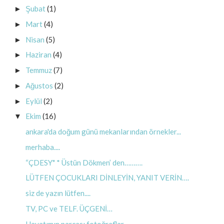
Şubat
(1)
►
Mart
(4)
►
Nisan
(5)
►
Haziran
(4)
►
Temmuz
(7)
►
Ağustos
(2)
►
Eylül
(2)
►
Ekim
(16)
▼
ankara'da doğum günü mekanlarından örnekler...
merhaba....
“ÇDESY" * Üstün Dökmen’ den……….
LÜTFEN ÇOCUKLARI DİNLEYİN, YANIT VERİN….
siz de yazın lütfen....
TV, PC ve TELF. ÜÇGENİ…
Hayatımın parçası fotoğraflar…