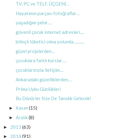
TV, PC ve TELF. ÜÇGENİ…
Hayatımın parçası fotoğraflar…
yaşadığım şehir….
güvenli çocuk internet adresleri....
bilinçli tüketici olma yolunda............
güzel projelerden…
çocuklara farklı kurslar….
çocuklarınızla iletişim....
Ankaradaki güzelliklerden….
Prima Uyku Günlükleri
Bu Dünürler Size De Tanıdık Gelecek!
Kasım
(15)
►
Aralık
(8)
►
2013
(63)
►
2014
(91)
►