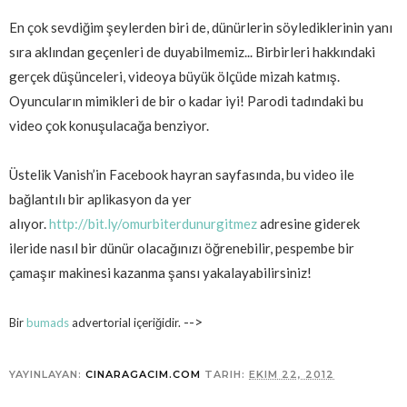
En çok sevdiğim şeylerden biri de, dünürlerin söylediklerinin yanı
sıra aklından geçenleri de duyabilmemiz... Birbirleri hakkındaki
gerçek düşünceleri, videoya büyük ölçüde mizah katmış.
Oyuncuların mimikleri de bir o kadar iyi! Parodi tadındaki bu
video çok konuşulacağa benziyor.
Üstelik Vanish’in Facebook hayran sayfasında, bu video ile
bağlantılı bir aplikasyon da yer
alıyor.
http://bit.ly/omurbiterdunurgitmez
adresine giderek
ileride nasıl bir dünür olacağınızı öğrenebilir, pespembe bir
çamaşır makinesi kazanma şansı yakalayabilirsiniz!
-->
Bir
bumads
advertorial içeriğidir.
YAYINLAYAN:
CINARAGACIM.COM
TARIH:
EKIM 22, 2012