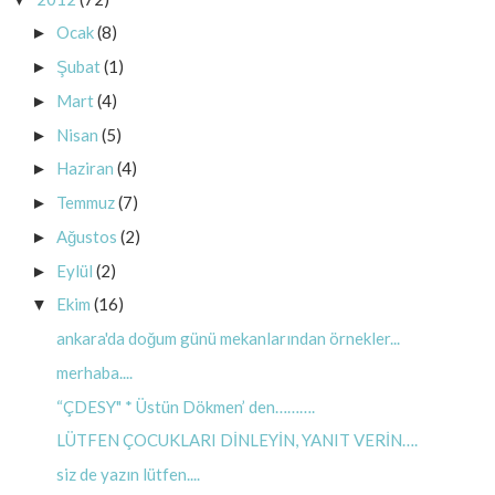
Ocak
(8)
►
Şubat
(1)
►
Mart
(4)
►
Nisan
(5)
►
Haziran
(4)
►
Temmuz
(7)
►
Ağustos
(2)
►
Eylül
(2)
►
Ekim
(16)
▼
ankara'da doğum günü mekanlarından örnekler...
merhaba....
“ÇDESY" * Üstün Dökmen’ den……….
LÜTFEN ÇOCUKLARI DİNLEYİN, YANIT VERİN….
siz de yazın lütfen....