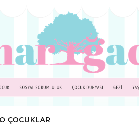
OCUK
SOSYAL SORUMLULUK
ÇOCUK DÜNYASI
GEZİ
YA
GO ÇOCUKLAR