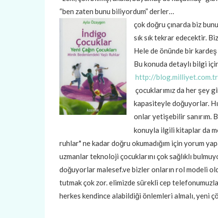
“ben zaten bunu biliyordum” derler…
çok doğru çınarda biz bun
sık sık tekrar edecektir. B
Hele de önünde bir kardeş 
Bu konuda detaylı bilgi içi
http://blog.milliyet.com
çocuklarımız da her şey g
kapasiteyle doğuyorlar. Hı
onlar yetişebilir sanırım. 
konuyla ilgili kitaplar da m
ruhlar" ne kadar doğru okumadığım için yorum ya
uzmanlar teknoloji çocuklarını çok sağlıklı bulmuy
doğuyorlar malesef.ve bizler onların rol modeli 
tutmak çok zor. elimizde sürekli cep telefonumuzla
herkes kendince alabildiği önlemleri almalı, yeni çö