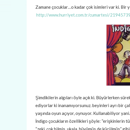
Zamane çocuklar…o kadar çok isimleri var ki. Bir
http://www.hurriyet.com.tr/cumartesi/2194573
Şimdikilerin algıları öyle açık ki. Büyürlerken sürek
ediyorlar ki inanamıyorsunuz. beyinleri ayrı bir ça
yaşında oyun açıyor, oynuyor. Kullanabiliyor yani
İndigo çocukların özellikleri şöyle: “erişkinlerin 
“zeki, çok bilmiş, ukala, büyümüş de küçülmüş” gibi 