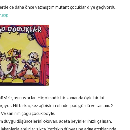
 yerde de daha önce yazmıştım mutant çocuklar diye geçiyordu.
9.asp
li sizi şaşırtıyorlar. Hiç olmadık bir zamanda öyle bir laf
lışıyor. Nil birkaç kez ağbisinin elinde ıpad gördü ve tamam. 2
. Ve sanırım çoğu çocuk böyle.
tüm duygu düşüncelerini okuyan, adeta beyinleri hızlı çalışan,
lakaplarla anılırlar sıkça. Yetişkin dünyasına adım attıklarında