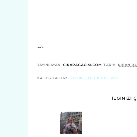
-->
YAYINLAYAN:
CINARAGACIM.COM
TARIH:
NISAN 04
KATEGORILER:
ÇOCUK
,
ÇOCUK GELIŞIMI
İLGİNİZİ 