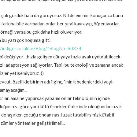
u çok gördük hala da görüyoruz. Nil de eminim konuşunca bunu
iz farkına bile varmadan onlar her şeyi kavrayıp, öğreniyorlar.
örneği varsa bu çok daha hızlı oluveriyor.
n bu yazı çok hoşuma gitti.
.tr/indigo-cocuklar/Blog/?BlogNo=60374
ibi değişiyor…hızla gelişen dünyaya hızla ayak uydurubilecek
zlı adaptasyon sağlıyorlar. Tabii bu teknoloji ve zamana ancak
Bizler yetişemiyoruz
))
J
evcut. özellikle birinin adı ilginç. "minik bedenlerdeki yaşlı
pamayacağım...
orlar. ama ne yaparsak yapalım onlar teknolojinin içinde
olduğumuza göre yani kötü örnekler önlerinde olduğundan uzak
 dolaşırken çocuğu ondan nasıl uzak tutabilirsiniz ki?tabii
zümler yöntemler geliştirilmeli...