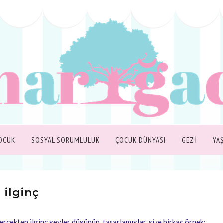
OCUK
SOSYAL SORUMLULUK
ÇOCUK DÜNYASI
GEZİ
YA
ilginç
. gerçekten ilginç şeyler düşünüp, tasarlamışlar. size birkaç örnek: