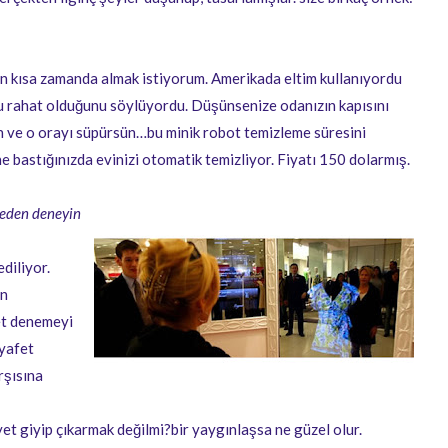
En kısa zamanda almak istiyorum. Amerikada eltim kullanıyordu
 rahat olduğunu söylüyordu. Düşünsenize odanızın kapısını
çın ve o orayı süpürsün…bu minik robot temizleme süresini
e bastığınızda evinizi otomatik temizliyor. Fiyatı 150 dolarmış.
meden deneyin
diliyor.
in
et denemeyi
ıyafet
rşısına
yet giyip çıkarmak değilmi?bir yaygınlaşsa ne güzel olur.