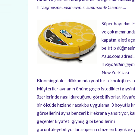
 Düğmesine basın evinizi süpürsün!ECleaner….
Süper bayıldım. 
ve çok memnundu
kapatın, aleti a
belirtip düğmesin
Asus.com adresi.
 Kiyafetleri giy
New York'taki
Bloomingdales dükkanında yeni bir teknoloji test e
Müşteriler aynanın önüne geçip istedikleri giysin
üzerlerinde nasıl durduğunu görebiliyorlar. Kıyaf
bir ölcüde hızlandıracak bu uygulama, 3 boyutlu k
görsellerini ayna benzeri bir ekrana yansıtıyor, ka
geçenler kıyafeti giymiş gibi kendilerini
görüntüleyebiliyorlar. süperrrrr.bize en büyük ezi