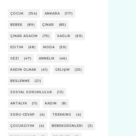
ÇOCUK
(154)
ANKARA
(117)
BEBEK
(89)
ÇINAR
(85)
ÇINAR AĞACIM
(75)
SAĞLIK
(69)
EĞITIM
(68)
MODA
(59)
GEZI
(47)
ANNELIK
(46)
KADIN OLMAK
(41)
GELIŞIM
(25)
BESLENME
(21)
SOSYAL SORUMLULUK
(13)
ANTALYA
(11)
KADIN
(8)
SORU-CEVAP
(4)
TREKKING
(4)
ÇOCUKGIYIM
(4)
BEBEKÜRÜNLERI
(3)