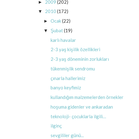
2009
(202)
►
2010
(172)
▼
Ocak
(22)
►
Şubat
(19)
▼
karlı havalar
2-3 yaş kişilik özellikleri
2-3 yaş döneminin zorlukları
tükenmişlik sendromu
çınarla hallerimiz
banyo keyfimiz
kullandığım malzemelerden örnekler
hoşuma gidenler ve ankaradan
teknoloji- çocuklarla ilgili…
ilginç
sevgililer günü...