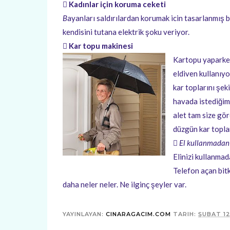
 Kadınlar için koruma ceketi
B
ayanları saldırılardan korumak icin tasarlanmış 
kendisini tutana elektrik şoku veriyor.
 Kar topu makinesi
Kartopu yaparken
eldiven kullanıyo
kar toplarını şe
havada istediğim
alet tam size gö
düzgün kar topla
 El kullanmadan
Elinizi kullanmad
Telefon açan bitk
daha neler neler. Ne ilginç şeyler var.
YAYINLAYAN:
CINARAGACIM.COM
TARIH:
ŞUBAT 12