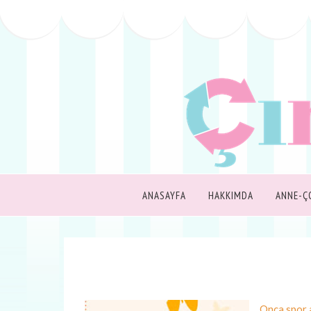
ANASAYFA
HAKKIMDA
ANNE-Ç
Onca spor 