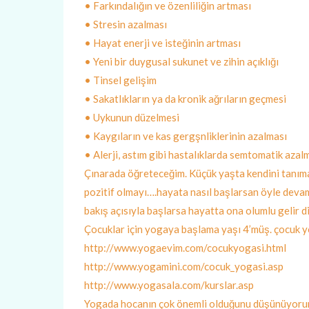
• Farkındalığın ve özenliliğin artması
• Stresin azalması
• Hayat enerji ve isteğinin artması
• Yeni bir duygusal sukunet ve zihin açıklığı
• Tinsel gelişim
• Sakatlıkların ya da kronik ağrıların geçmesi
• Uykunun düzelmesi
• Kaygıların ve kas gergşnliklerinin azalması
• Alerji, astım gibi hastalıklarda semtomatik azal
Çınarada öğreteceğim. Küçük yaşta kendini tanımay
pozitif olmayı….hayata nasıl başlarsan öyle deva
bakış açısıyla başlarsa hayatta ona olumlu gelir 
Çocuklar için yogaya başlama yaşı 4’müş. çocuk yog
http://www.yogaevim.com/cocukyogasi.html
http://www.yogamini.com/cocuk_yogasi.asp
http://www.yogasala.com/kurslar.asp
Yogada hocanın çok önemli olduğunu düşünüyorum.