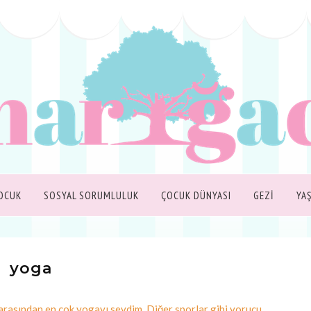
OCUK
SOSYAL SORUMLULUK
ÇOCUK DÜNYASI
GEZİ
YA
yoga
arasından en çok yogayı sevdim. Diğer sporlar gibi yorucu