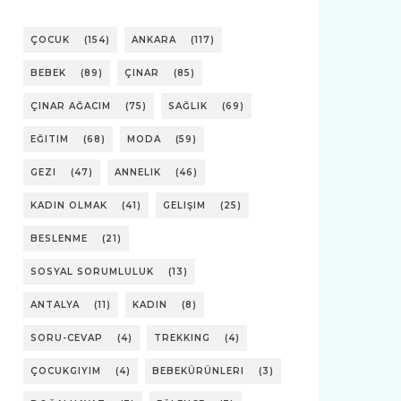
ÇOCUK
(154)
ANKARA
(117)
BEBEK
(89)
ÇINAR
(85)
ÇINAR AĞACIM
(75)
SAĞLIK
(69)
EĞITIM
(68)
MODA
(59)
GEZI
(47)
ANNELIK
(46)
KADIN OLMAK
(41)
GELIŞIM
(25)
BESLENME
(21)
SOSYAL SORUMLULUK
(13)
ANTALYA
(11)
KADIN
(8)
SORU-CEVAP
(4)
TREKKING
(4)
ÇOCUKGIYIM
(4)
BEBEKÜRÜNLERI
(3)