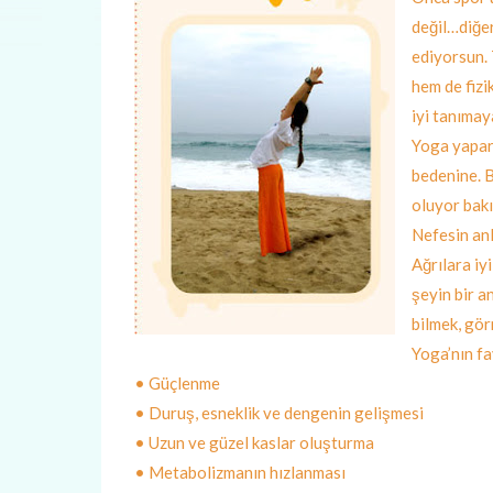
değil…diğer
ediyorsun. 
hem de fizi
iyi tanımay
Yoga yapar
bedenine. 
oluyor bak
Nefesin anl
Ağrılara iyi
şeyin bir a
bilmek, gör
Yoga’nın fa
• Güçlenme
• Duruş, esneklik ve dengenin gelişmesi
• Uzun ve güzel kaslar oluşturma
• Metabolizmanın hızlanması