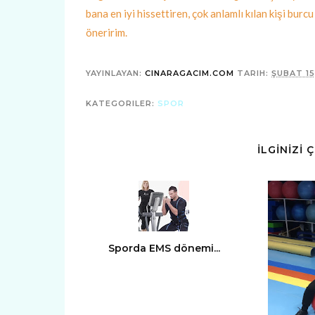
bana en iyi hissettiren, çok anlamlı kılan kişi bur
öneririm.
YAYINLAYAN:
CINARAGACIM.COM
TARIH:
ŞUBAT 15
KATEGORILER:
SPOR
İLGİNİZİ 
Sporda EMS dönemi...