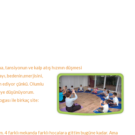
ma, tansiyonun ve kalp atış hızının düşmesi
ı, bedenin,enerjisini,
m ediyor çünkü. Olumlu
diye düşünüyorum.
ası ile birkaç site:
 4 farklı mekanda farklı hocalara gittim bugüne kadar. Ama