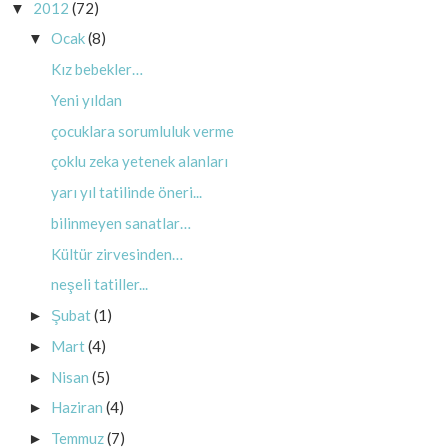
2012
(72)
▼
Ocak
(8)
▼
Kız bebekler…
Yeni yıldan
çocuklara sorumluluk verme
çoklu zeka yetenek alanları
yarı yıl tatilinde öneri...
bilinmeyen sanatlar…
Kültür zirvesinden…
neşeli tatiller...
Şubat
(1)
►
Mart
(4)
►
Nisan
(5)
►
Haziran
(4)
►
Temmuz
(7)
►