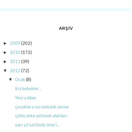
ARŞİV
2009
(202)
►
2010
(172)
►
2011
(39)
►
2012
(72)
▼
Ocak
(8)
▼
Kız bebekler…
Yeni yıldan
çocuklara sorumluluk verme
çoklu zeka yetenek alanları
yarı yıl tatilinde öneri...