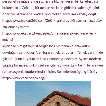
personel ve müze ziyaretçilerine hizmet veren bir kafeteryası
bulunmakta. Çok hoş bir mekan herkese gidip bir salep içmesini
öneririm. Ankara’da böylesi hoş mekanları bulmak kolay değil.
http://www.mekan360.com/360fx_ankaravakifeserlerimuzesiav
em-anasayfa.html
http://www.ekavart.tv/muzeler/diger/ankara-vakif-eserleri-
muzesi
Ayrıca benim gitmek istediğim hoş bir mekan olarak adını
duyduğum cer modern’den bahsetmek istiyorum. Yemek yerinin de
şık olduğunu duydum en kısa zamanda gideceğim. Ayrıca modern
çağdaş bir müze. Çok güzel sergiler açılıyor. Eski tarihi bir mekanı
restorasyonla modernleştirmişler. Resimlerden öyle görünüyor.
http://www.cermodern.org/