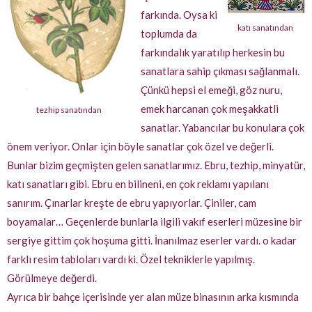
farkında. Oysa ki
katı sanatından
toplumda da
farkındalık yaratılıp herkesin bu
sanatlara sahip çıkması sağlanmalı.
Çünkü hepsi el emeği, göz nuru,
emek harcanan çok meşakkatli
tezhip sanatından
sanatlar. Yabancılar bu konulara çok
önem veriyor. Onlar için böyle sanatlar çok özel ve değerli.
Bunlar bizim geçmişten gelen sanatlarımız. Ebru, tezhip, minyatür,
katı sanatları gibi. Ebru en bilineni, en çok reklamı yapılanı
sanırım. Çınarlar kreşte de ebru yapıyorlar. Çiniler, cam
boyamalar… Geçenlerde bunlarla ilgili vakıf eserleri müzesine bir
sergiye gittim çok hoşuma gitti. İnanılmaz eserler vardı. o kadar
farklı resim tabloları vardı ki. Özel tekniklerle yapılmış.
Görülmeye değerdi.
Ayrıca bir bahçe içerisinde yer alan müze binasının arka kısmında