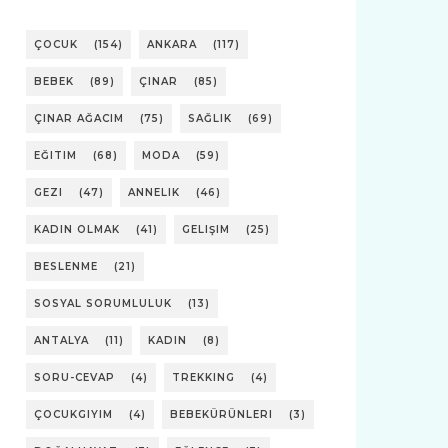
ÇOCUK
(154)
ANKARA
(117)
BEBEK
(89)
ÇINAR
(85)
ÇINAR AĞACIM
(75)
SAĞLIK
(69)
EĞITIM
(68)
MODA
(59)
GEZI
(47)
ANNELIK
(46)
KADIN OLMAK
(41)
GELIŞIM
(25)
BESLENME
(21)
SOSYAL SORUMLULUK
(13)
ANTALYA
(11)
KADIN
(8)
SORU-CEVAP
(4)
TREKKING
(4)
ÇOCUKGIYIM
(4)
BEBEKÜRÜNLERI
(3)