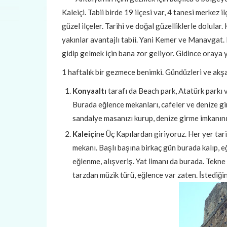
Kaleiçi. Tabii birde 19 ilçesi var, 4 tanesi merkez 
güzel ilçeler. Tarihi ve doğal güzelliklerle dolul
yakınlar avantajlı tabii. Yani Kemer ve Manavgat. 
gidip gelmek için bana zor geliyor. Gidince oraya 
1 haftalık bir gezmece benimki. Gündüzleri ve akşa
Konyaaltı
tarafı da Beach park, Atatürk parkı v
Burada eğlence mekanları, cafeler ve denize gi
sandalye masanızı kurup, denize girme imkanınız
Kaleiçi
ne Üç Kapılardan giriyoruz. Her yer tar
mekanı. Başlı başına birkaç gün burada kalıp, eğ
eğlenme, alışveriş. Yat limanı da burada. Tekne
tarzdan müzik türü, eğlence var zaten. İstediğin