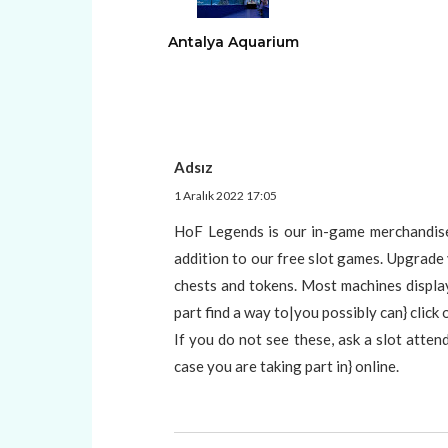
Antalya Aquarium
Adsız
1 Aralık 2022 17:05
HoF Legends is our in-game merchandise
addition to our free slot games. Upgrade 
chests and tokens. Most machines display
part find a way to|you possibly can} click
If you do not see these, ask a slot atte
case you are taking part in} online.