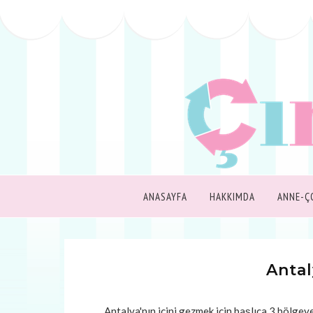
ANASAYFA
HAKKIMDA
ANNE-Ç
Anta
Antalya'nın içini gezmek için başlıca 3 bölgeye a