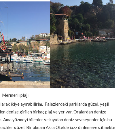
Mermerli plajı
olarak ikiye ayırabilirim. Falezlerdeki parklarda güzel, yeşil
den denize girilen birkaç plaj ve yer var. Oralardan denize
. Ama yüzmeyi bilenler ve kıyıdan deniz sevmeyenler için bu
 beachler güzel. Bir akşam Akra Otelde jazz dinlemeye gitmekte