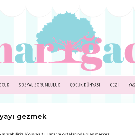
OCUK
SOSYAL SORUMLULUK
ÇOCUK DÜNYASI
GEZİ
YA
lyayı gezmek
yırabiliriz. Konyaaltı, Lara ve ortalarında olan merkez,