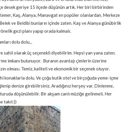
ilçe desek geriye 15 ilçede düşünün artık. Her biri birbirinden
ar. Kemer, Kaş, Alanya, Manavgat en popüler olanlardan. Merkeze
Belek ve Beldibi bunların içinde zaten. Kaş ve Alanya günübirlik
yönelik gezi planı yapıp orada kalmalı.
mları dolu dolu...
e sahil olarak üç seçenekli diyebilirim. Hepsi yan yana zaten.
rme imkanı bulunuyor. Buranın avantajı çimlerin üzerine
ın olması. Temiz, kaliteli ve ekonomik bir seçenek oluyor.
ihi konaklarla dolu. Ve çoğu butik otel ve birçoğuda yeme-içme
lenip denize girebilirsiniz. Aradığınız herşey var. Dinlenme,
 turuda düşünülebilir. Bir akşam canlı müziğe gelinmeli. Her
e takıl:))