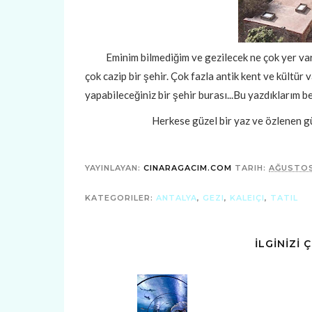
Eminim bilmediğim ve gezilecek ne çok yer vardır.
çok cazip bir şehir. Çok fazla antik kent ve kültür v
yapabileceğiniz bir şehir burası...Bu yazdıklarım b
Herkese güzel bir yaz ve özlenen güz
YAYINLAYAN:
CINARAGACIM.COM
TARIH:
AĞUSTOS
KATEGORILER:
ANTALYA
,
GEZI
,
KALEIÇI
,
TATIL
İLGİNİZİ 