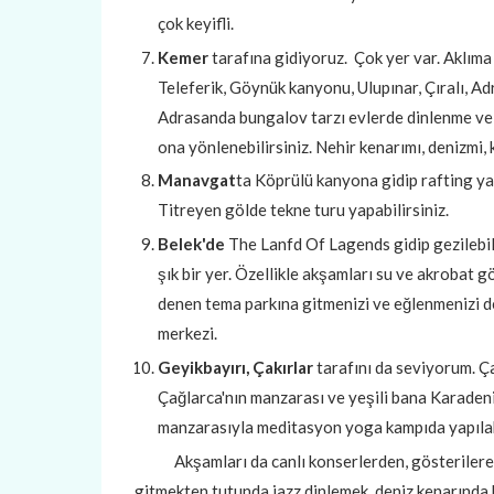
çok keyifli.
Kemer
tarafına gidiyoruz.
Çok yer var. Aklıma
Teleferik, Göynük kanyonu, Ulupınar, Çıralı, Adr
Adrasanda bungalov tarzı evlerde dinlenme ve 
ona yönlenebilirsiniz. Nehir kenarımı, denizmi
Manavgat
ta Köprülü kanyona gidip rafting yap
Titreyen gölde tekne turu yapabilirsiniz.
Belek'de
The Lanfd Of Lagends gidip gezilebili
şık bir yer. Özellikle akşamları su ve akrobat g
denen tema parkına gitmenizi ve eğlenmenizi de 
merkezi.
Geyikbayırı, Çakırlar
tarafını da seviyorum. Ça
Çağlarca'nın manzarası ve yeşili bana Karadeni
manzarasıyla meditasyon yoga kampıda yapılab
Akşamları da canlı konserlerden, gösterilere k
gitmekten tutunda jazz dinlemek, deniz kenarında 