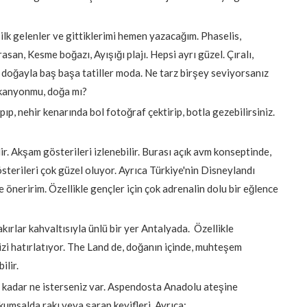
 ilk gelenler ve gittiklerimi hemen yazacağım. Phaselis,
asan, Kesme boğazı, Ayışığı plajı. Hepsi ayrı güzel. Çıralı,
doğayla baş başa tatiller moda. Ne tarz birşey seviyorsanız
, kanyonmu, doğa mı?
ıp, nehir kenarında bol fotoğraf çektirip, botla gezebilirsiniz.
r. Akşam gösterileri izlenebilir. Burası açık avm konseptinde,
österileri çok güzel oluyor. Ayrıca Türkiye'nin Disneylandı
öneririm. Özellikle gençler için çok adrenalin dolu bir eğlence
kırlar kahvaltısıyla ünlü bir yer Antalyada. Özellikle
zi hatırlatıyor. The Land de, doğanın içinde, muhteşem
ilir.
adar ne isterseniz var. Aspendosta Anadolu ateşine
kumsalda rakı veya şarap keyifleri. Ayrıca;