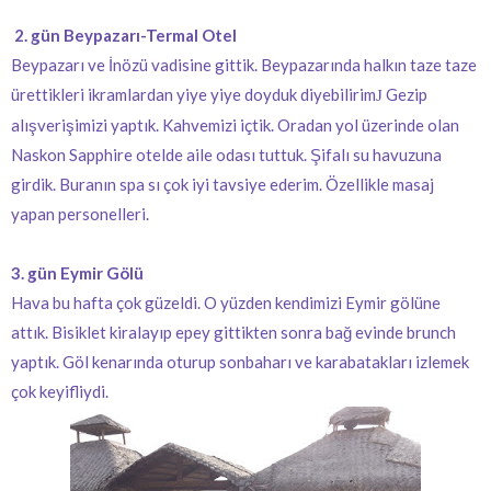
2. gün Beypazarı-Termal Otel
Beypazarı ve İnözü vadisine gittik. Beypazarında halkın taze taze
ürettikleri ikramlardan yiye yiye doyduk diyebilirim
Gezip
J
alışverişimizi yaptık. Kahvemizi içtik. Oradan yol üzerinde olan
Naskon Sapphire otelde aile odası tuttuk. Şifalı su havuzuna
girdik. Buranın spa sı çok iyi tavsiye ederim. Özellikle masaj
yapan personelleri.
3. gün Eymir Gölü
Hava bu hafta çok güzeldi. O yüzden kendimizi Eymir gölüne
attık. Bisiklet kiralayıp epey gittikten sonra bağ evinde brunch
yaptık. Göl kenarında oturup sonbaharı ve karabatakları izlemek
çok keyifliydi.