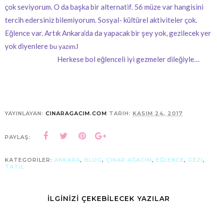
çok seviyorum. O da başka bir alternatif. 56 müze var hangisini
tercih edersiniz bilemiyorum.
Sosyal- kültürel aktiviteler çok.
Eğlence var.
Artık Ankara’da da yapacak bir şey yok, gezilecek yer
yok diyenlere
J
bu yazım
Herkese bol eğlenceli iyi gezmeler dileğiyle…
YAYINLAYAN:
CINARAGACIM.COM
TARIH:
KASIM 24, 2017
PAYLAŞ:
KATEGORILER:
ANKARA
,
BLOG
,
ÇINAR AĞACIM
,
EĞLENCE
,
GEZI
,
TATIL
İLGİNİZİ ÇEKEBİLECEK YAZILAR