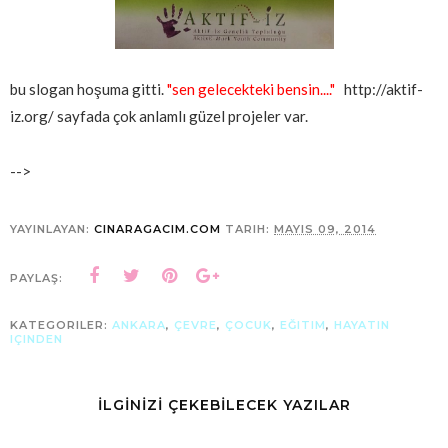
bu slogan hoşuma gitti.
"sen gelecekteki bensin...."
http://aktif-
iz.org/ sayfada çok anlamlı güzel projeler var.
-->
YAYINLAYAN:
CINARAGACIM.COM
TARIH:
MAYIS 09, 2014
PAYLAŞ:
KATEGORILER:
ANKARA
,
ÇEVRE
,
ÇOCUK
,
EĞITIM
,
HAYATIN
IÇINDEN
İLGİNİZİ ÇEKEBİLECEK YAZILAR