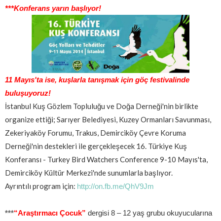
***Konferans yarın başlıyor!
11 Mayıs'ta ise, kuşlarla tanışmak için göç festivalinde
buluşuyoruz!
İstanbul Kuş Gözlem Topluluğu ve Doğa Derneği'nin birlikte
organize ettiği; Sarıyer Belediyesi, Kuzey Ormanları Savunması,
Zekeriyaköy Forumu, Trakus, Demirciköy Çevre Koruma
Derneği'nin destekleri ile gerçekleşecek 16. Türkiye Kuş
Konferansı - Turkey Bird Watchers Conference 9-10 Mayıs'ta,
Demirciköy Kültür Merkezi'nde sunumlarla başlıyor.
Ayrıntılı program için:
http://on.fb.me/QhV9Jm
***​
“
Araştırmacı Çocuk”
dergisi 8 – 12 yaş grubu okuyucularına