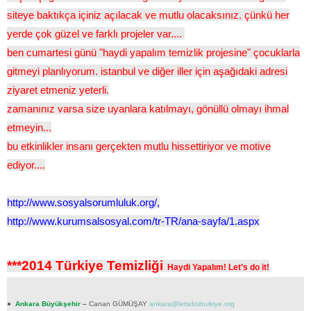
siteye baktıkça içiniz açılacak ve mutlu olacaksınız. çünkü her
yerde çok güzel ve farklı projeler var....
ben cumartesi günü "haydi yapalım temizlik projesine" çocuklarla
gitmeyi planlıyorum. istanbul ve diğer iller için aşağıdaki adresi
ziyaret etmeniz yeterli.
zamanınız varsa size uyanlara katılmayı, gönüllü olmayı ihmal
etmeyin...
bu etkinlikler insanı gerçekten mutlu hissettiriyor ve motive
ediyor....
http://www.sosyalsorumluluk.org/,
http://www.kurumsalsosyal.com/tr-TR/ana-sayfa/1.aspx
***2014 Türkiye Temizliği
Haydi Yapalım! Let’s do it!
●
Ankara Büyükşehir
–
Canan GÜMÜŞAY
ankara@letsdoitturkiye.org