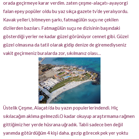
orada geçirmeye karar verdim. zaten çeşme-alaçatı-ayayorgi
falan epey popüler oldu bu yaz sıkça gazete tv’de yeralıyordu.
Kavak yelleri, bitmeyen şarkı, fatmagülün suçu ne çekilen
dizilerden bazıları. Fatmagülün suçu ne dizisinin başındaki
gösterdiği yerler ne kadar güzel görünüyor cennet gibi. Güzel
güzel olmasına da tatil olarak gidip denize de giremediyseniz
vakit geçirmeniz buralarda zor, sıkılmanız olası…
Üstelik Çeşme, Alaçatı’da bu yazın populerlerindendi. Hiç
sıkılacağım aklıma gelmezdi.O kadar okuyup araştırmama rağmen
gittiğimiz her yerde hüsrana uğradık. Tabii sadece ben değil
yanımda götürdüğüm 4 kişi daha. gezip görecek pek yer yoktu