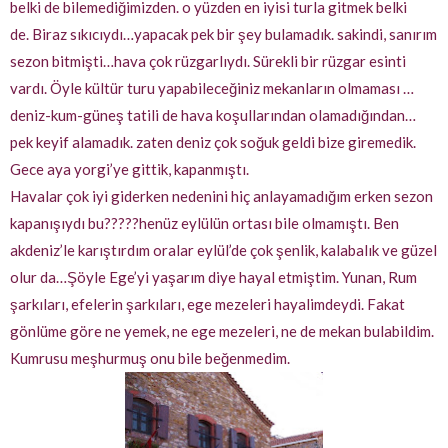
belki de bilemediğimizden. o yüzden en iyisi turla gitmek belki
de. Biraz sıkıcıydı…yapacak pek bir şey bulamadık. sakindi, sanırım
sezon bitmişti…hava çok rüzgarlıydı. Sürekli bir rüzgar esinti
vardı. Öyle kültür turu yapabileceğiniz mekanların olmaması …
deniz-kum-güneş tatili de hava koşullarından olamadığından…
pek keyif alamadık. zaten deniz çok soğuk geldi bize giremedik.
Gece aya yorgi’ye gittik, kapanmıştı.
Havalar çok iyi giderken nedenini hiç anlayamadığım erken sezon
kapanışıydı bu?????henüz eylülün ortası bile olmamıştı. Ben
akdeniz’le karıştırdım oralar eylül’de çok şenlik, kalabalık ve güzel
olur da…Şöyle Ege’yi yaşarım diye hayal etmiştim. Yunan, Rum
şarkıları, efelerin şarkıları, ege mezeleri hayalimdeydi. Fakat
gönlüme göre ne yemek, ne ege mezeleri, ne de mekan bulabildim.
Kumrusu meşhurmuş onu bile beğenmedim.