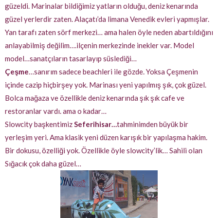
güzeldi. Marinalar bildiğimiz yatların olduğu, deniz kenarında
güzel yerlerdir zaten. Alaçatı’da limana Venedik evleri yapmışlar.
Yan tarafı zaten sörf merkezi… ama halen öyle neden abartıldığını
anlayabilmiş değilim….ilçenin merkezinde inekler var. Model
model…sanatçıların tasarlayıp süslediği…
Çeşme
…sanırım sadece beachleri ile gözde. Yoksa Çeşmenin
içinde cazip hiçbirşey yok. Marinası yeni yapılmış şık, çok güzel.
Bolca mağaza ve özellikle deniz kenarında şık şık cafe ve
restoranlar vardı. ama o kadar…
Slowcity başkentimiz
Seferihisar…
tahminimden büyük bir
yerleşim yeri. Ama klasik yeni düzen karışık bir yapılaşma hakim.
Bir dokusu, özelliği yok. Özellikle öyle slowcity’lik… Sahili olan
Sığacık çok daha güzel…