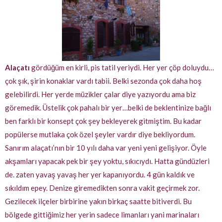
Alaçatı
gördüğüm en kirli, pis tatil yeriydi. Her yer çöp doluydu…
çok şık, şirin konaklar vardı tabii. Belki sezonda çok daha hoş
gelebilirdi. Her yerde müzikler çalar diye yazıyordu ama biz
göremedik. Üstelik çok pahalı bir yer…belki de beklentinize bağlı
ben farklı bir konsept çok şey bekleyerek gitmiştim. Bu kadar
popülerse mutlaka çok özel şeyler vardır diye bekliyordum.
Sanırım alaçatı’nın bir 10 yılı daha var yeni yeni gelişiyor. Öyle
akşamları yapacak pek bir şey yoktu, sıkıcıydı. Hatta gündüzleri
de. zaten yavaş yavaş her yer kapanıyordu. 4 gün kaldık ve
sıkıldım epey. Denize giremedikten sonra vakit geçirmek zor.
Gezilecek ilçeler birbirine yakın birkaç saatte bitiverdi. Bu
bölgede gittiğimiz her yerin sadece limanları yani marinaları