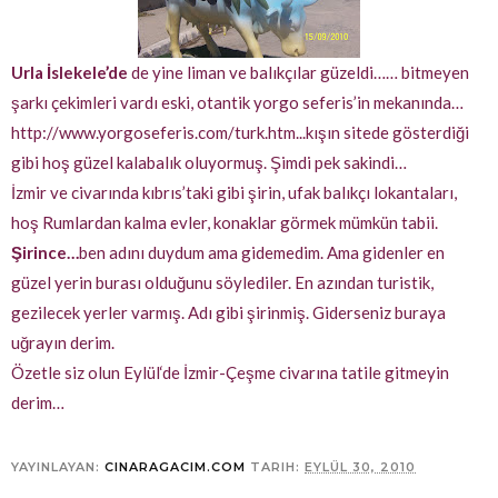
Urla İslekele’de
de yine liman ve balıkçılar güzeldi…… bitmeyen
şarkı çekimleri vardı eski, otantik yorgo seferis’in mekanında…
http://www.yorgoseferis.com/turk.htm...kışın sitede gösterdiği
gibi hoş güzel kalabalık oluyormuş. Şimdi pek sakindi…
İ
zmir ve civarında kıbrıs’taki gibi şirin, ufak balıkçı lokantaları,
hoş Rumlardan kalma evler, konaklar görmek mümkün tabii.
Şirince…
ben adını duydum ama gidemedim. Ama gidenler en
güzel yerin burası olduğunu söylediler. En azından turistik,
gezilecek yerler varmış. Adı gibi şirinmiş. Giderseniz buraya
uğrayın derim.
Özetle siz olun Eylül‘de İzmir-Çeşme civarına tatile gitmeyin
derim…
YAYINLAYAN:
CINARAGACIM.COM
TARIH:
EYLÜL 30, 2010