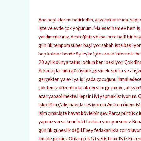
Ana başlıklarımı belirledim, yazacaklarımıda. sadec
İşte ve evde çok yoğunum. Malesef hem ev hem iş 
yardımcılarınız, desteğiniz yoksa, orta halli bir ha
günlük tempom süper başlıyor.sabah işte başlıyor
boş kalmaz.bende öyleyim.işte arada internete b
20 aylık dünya tatlısı oğlum beni bekliyor. Çok din
Arkadaşlarımla görüşmek, gezmek, spora ve alışv
gerçekten ya evi ya işi yada çocuğunu ihmal edece
çok temiz düzenli olacak dersem gezmeye, alışveriş
azar yapabilmekte.Hepsini iyi yapmak istiyorum. 
işkoliğim.Çalışmayıda seviyorum.Ama en önemlisi
işim çınar.İşte hayat böyle bir şey.Parça pürtük 
yapınız varsa kendinizi fazlaca yoruyorsunuz.Bun
günlük güneşlik değil.Epey fedakarlıkla zor oluyo
ihmale gelmez.Onları çok iyi yetiştirmeliyiz.En 