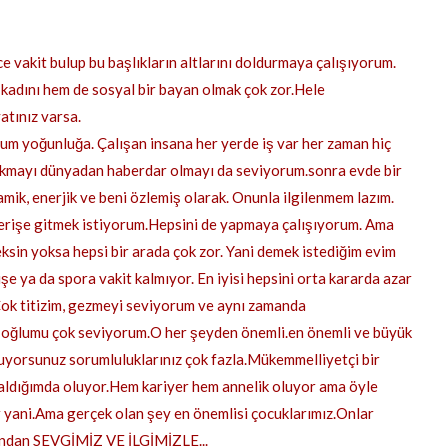
e vakit bulup bu başlıkların altlarını doldurmaya çalışıyorum.
kadını hem de sosyal bir bayan olmak çok zor.Hele
yatınız varsa.
um yoğunluğa. Çalışan insana her yerde iş var her zaman hiç
akmayı dünyadan haberdar olmayı da seviyorum.sonra evde bir
amik, enerjik ve beni özlemiş olarak. Onunla ilgilenmem lazım.
erişe gitmek istiyorum.Hepsini de yapmaya çalışıyorum. Ama
ksin yoksa hepsi bir arada çok zor. Yani demek istediğim evim
e ya da spora vakit kalmıyor. En iyisi hepsini orta kararda azar
Çok titizim, gezmeyi seviyorum ve aynı zamanda
 oğlumu çok seviyorum.O her şeyden önemli.en önemli ve büyük
oluyorsunuz sorumluluklarınız çok fazla.Mükemmelliyetçi bir
aldığımda oluyor.Hem kariyer hem annelik oluyor ama öyle
r yani.Ama gerçek olan şey en önemlisi çocuklarımız.Onlar
azından SEVGİMİZ VE İLGİMİZLE...