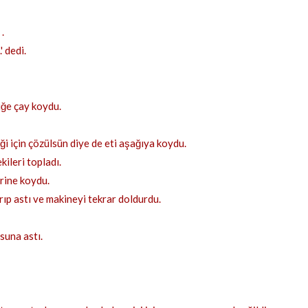
.
 dedi.
iğe çay koydu.
i için çözülsün diye de eti aşağıya koydu.
ileri topladı.
erine koydu.
ıp astı ve makineyi tekrar doldurdu.
suna astı.