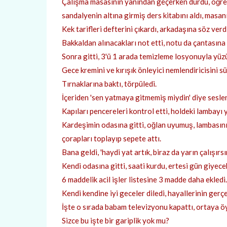
Çalışma masasının yanından geçerken durdu, öğretme
sandalyenin altına girmiş ders kitabını aldı, masa
Kek tarifleri defterini çıkardı, arkadaşına söz verd
Bakkaldan alınacakları not etti, notu da çantasına
Sonra gitti, 3'ü 1 arada temizleme losyonuyla yüzün
Gece kremini ve kırışık önleyici nemlendiricisini sü
Tırnaklarına baktı, törpüledi.
İçeriden 'sen yatmaya gitmemiş miydin' diye sesle
Kapıları pencereleri kontrol etti, holdeki lambayı y
Kardeşimin odasına gitti, oğlan uyumuş, lambasını s
çorapları toplayıp sepete attı.
Bana geldi, 'haydi yat artık, biraz da yarın çalışırsın
Kendi odasına gitti, saati kurdu, ertesi gün giyecek
6 maddelik acil işler listesine 3 madde daha ekledi.
Kendi kendine iyi geceler diledi, hayallerinin ger
İşte o sırada babam televizyonu kapattı, ortaya öyl
Sizce bu işte bir gariplik yok mu?