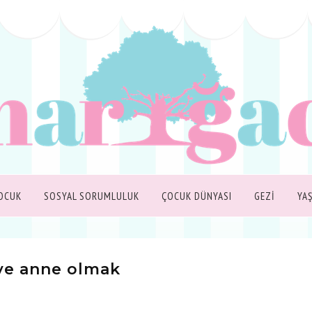
OCUK
SOSYAL SORUMLULUK
ÇOCUK DÜNYASI
GEZİ
YA
ve anne olmak