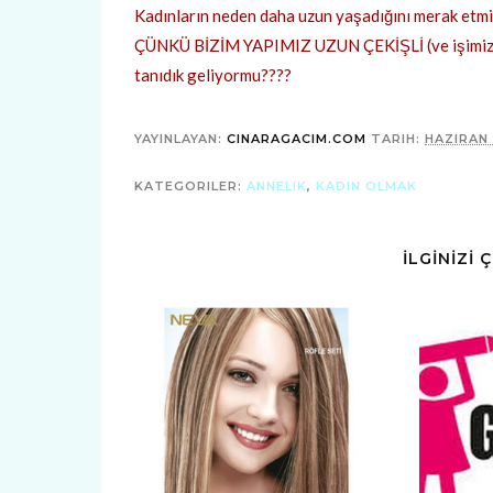
Kadınların neden daha uzun yaşadığını merak etm
ÇÜNKÜ BİZİM YAPIMIZ UZUN ÇEKİŞLİ (ve işimizi 
tanıdık geliyormu????
YAYINLAYAN:
CINARAGACIM.COM
TARIH:
HAZIRAN 
KATEGORILER:
ANNELIK
,
KADIN OLMAK
İLGİNİZİ 