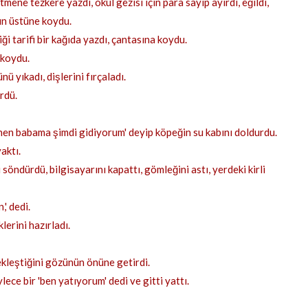
ne tezkere yazdı, okul gezisi için para sayıp ayırdı, eğildi,
nın üstüne koydu.
iği tarifi bir kağıda yazdı, çantasına koydu.
 koydu.
ü yıkadı, dişlerini fırçaladı.
rdü.
nen babama şimdi gidiyorum' deyip köpeğin su kabını doldurdu.
aktı.
öndürdü, bilgisayarını kapattı, gömleğini astı, yerdeki kirli
,' dedi.
lerini hazırladı.
çekleştiğini gözünün önüne getirdi.
ece bir 'ben yatıyorum' dedi ve gitti yattı.