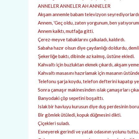
ANNELER ANNELER AH ANNELER
Akşam annemle babam televizyon seyrediyorlardı 
Annem, 'Geç oldu, zaten yorgunum, ben yatıyorum.'
Annem kalktı, mutfağa gitti.
Çerez-meyve tabaklarını çalkaladı, kaldırdı.
Sabaha hazır olsun diye çaydanlığı doldurdu, deml
Şekerliğe baktı, dibinde az kalmış, üstüne ekledi.
Kahvaltı için buzluktan ekmek çıkardı, akşam yemeğ
Kahvaltı masasını hazırlamak için masanın üstündek
Telefonu şarja koydu, telefon defterini kapatıp y
Sonra çamaşır makinesinden ıslak çamaşırları çıkar
Banyodaki çöp sepetini boşalttı.
Islak bir havluyu kurusun diye duş perdesinin boru
Bir gömlek ütüledi, kopuk düğmesini dikti.
Çiçekleri suladı.
Esneyerek gerindi ve yatak odasının yolunu tuttu.