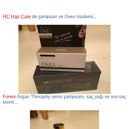
HC Hair Care
de şampuan ve Ovex maskesi...
Fonex
Argan Theraphy serisi
şampuanı, saç yağı ve sıvı saç
kremi…