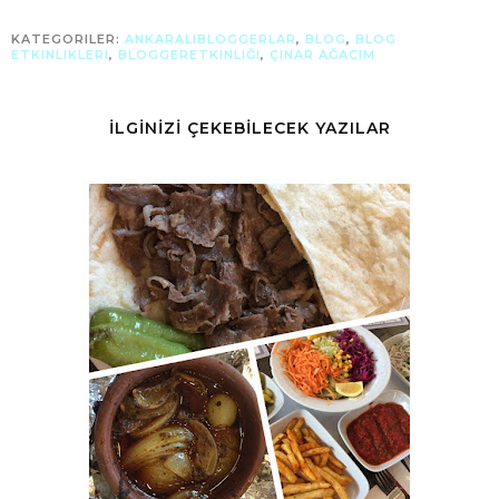
KATEGORILER:
ANKARALIBLOGGERLAR
,
BLOG
,
BLOG
ETKINLIKLERI
,
BLOGGERETKINLIĞI
,
ÇINAR AĞACIM
İLGİNİZİ ÇEKEBİLECEK YAZILAR