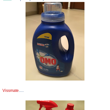
Vissmate
….