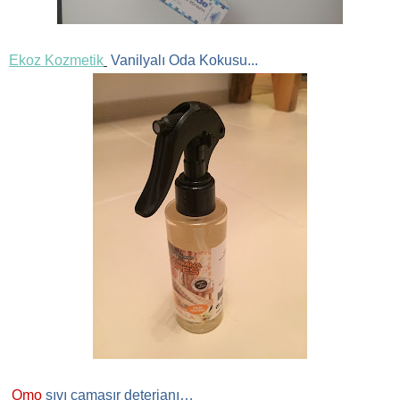
Ekoz Kozmetik
Vanilyalı Oda Kokusu...
Omo
sıvı çamaşır deterjanı…