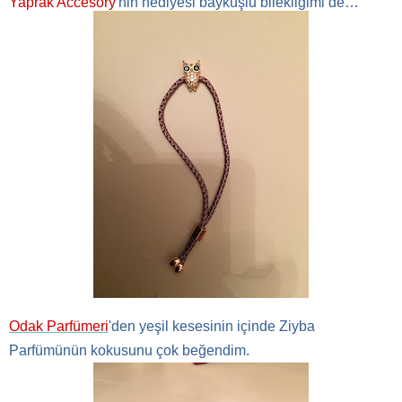
Yaprak Accesory
'nin hediyesi baykuşlu bilekliğimi de…
Odak Parfümeri
'den yeşil kesesinin içinde
Ziyba
Parfümünün kokusunu çok beğendim.