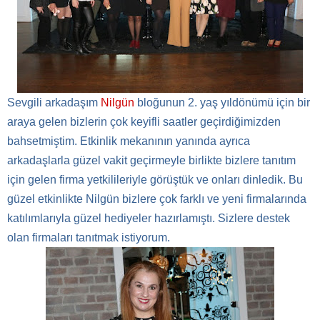
Sevgili
arkadaşım
Nilgün
bloğunun 2. yaş yıldönümü için bir
araya gelen bizlerin çok keyifli saatler geçirdiğimizden
bahsetmiştim. Etkinlik mekanının yanında ayrıca
arkadaşlarla güzel vakit geçirmeyle birlikte bizlere tanıtım
için gelen firma yetkilileriyle görüştük ve onları dinledik. Bu
güzel etkinlikte Nilgün bizlere çok farklı ve yeni firmalarında
katılımlarıyla güzel hediyeler hazırlamıştı. Sizlere destek
olan firmaları tanıtmak istiyorum.