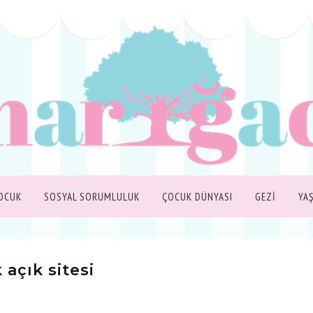
OCUK
SOSYAL SORUMLULUK
ÇOCUK DÜNYASI
GEZİ
YA
 açık sitesi