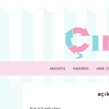
ANASAYFA
HAKKIMDA
ANNE-Ç
açık
Açık açık web sitesi…