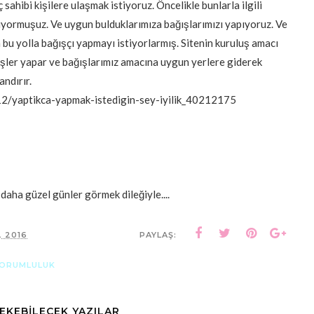
 sahibi kişilere ulaşmak istiyoruz. Öncelikle bunlarla ilgili
liyormuşuz. Ve uygun bulduklarımıza bağışlarımızı yapıyoruz. Ve
u yolla bağışçı yapmayı istiyorlarmış. Sitenin kuruluş amacı
 işler yapar ve bağışlarımız amacına uygun yerlere giderek
andırır.
_12/yaptikca-yapmak-istedigin-sey-iyilik_40212175
a güzel günler görmek dileğiyle....
, 2016
PAYLAŞ:
SORUMLULUK
ÇEKEBİLECEK YAZILAR