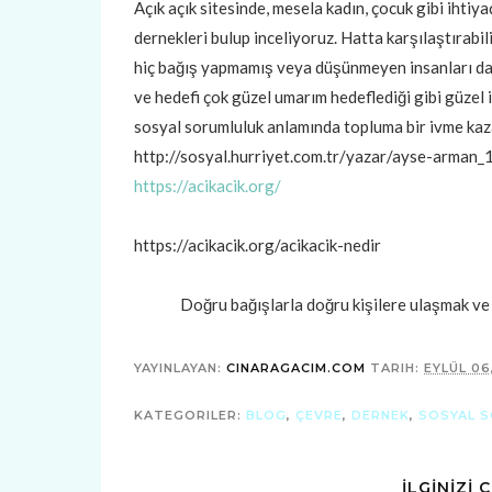
Açık açık sitesinde, mesela kadın, çocuk gibi ihtiyaç
dernekleri bulup inceliyoruz. Hatta karşılaştırabi
hiç bağış yapmamış veya düşünmeyen insanları da b
ve hedefi çok güzel umarım hedeflediği gibi güzel
sosyal sorumluluk anlamında topluma bir ivme kaz
http://sosyal.hurriyet.com.tr/yazar/ayse-arman
https://acikacik.org/
https://acikacik.org/acikacik-nedir
Doğru bağışlarla doğru kişilere ulaşmak ve dah
YAYINLAYAN:
CINARAGACIM.COM
TARIH:
EYLÜL 06
KATEGORILER:
BLOG
,
ÇEVRE
,
DERNEK
,
SOSYAL 
İLGİNİZİ 