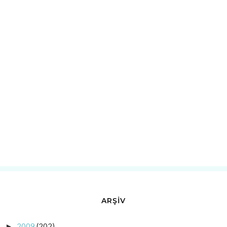
ARŞİV
2009
(202)
►