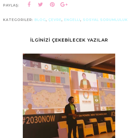
PAYLAŞ:
KATEGORILER:
BLOG
,
ÇEVRE
,
ENGELLI
,
SOSYAL SORUMLULUK
İLGİNİZİ ÇEKEBİLECEK YAZILAR