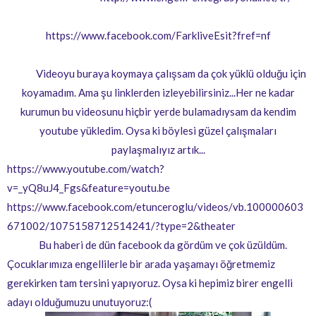
https://www.facebook.com/FarkliveEsit?fref=nf
Videoyu buraya koymaya çalışsam da çok yüklü olduğu için
koyamadım. Ama şu linklerden izleyebilirsiniz...Her ne kadar
kurumun bu videosunu hiçbir yerde bulamadıysam da kendim
youtube yükledim. Oysa ki böylesi güzel çalışmaları
paylaşmalıyız artık...
https://www.youtube.com/watch?
v=_yQ8uJ4_Fgs&feature=youtu.be
https://www.facebook.com/etunceroglu/videos/vb.100000603
671002/1075158712514241/?type=2&theater
Bu haberi de dün facebook da gördüm ve çok üzüldüm.
Çocuklarımıza engellilerle bir arada yaşamayı öğretmemiz
gerekirken tam tersini yapıyoruz. Oysa ki hepimiz birer engelli
adayı olduğumuzu unutuyoruz:(