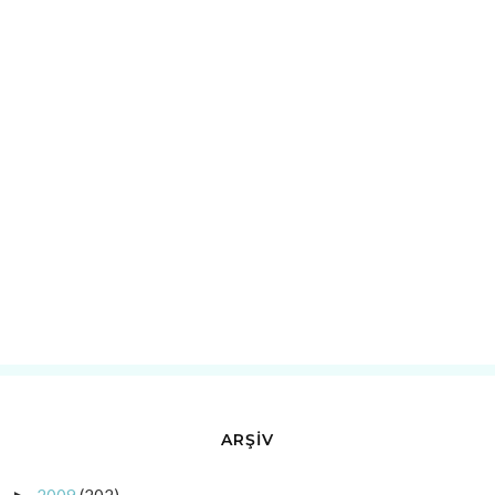
ARŞİV
2009
(202)