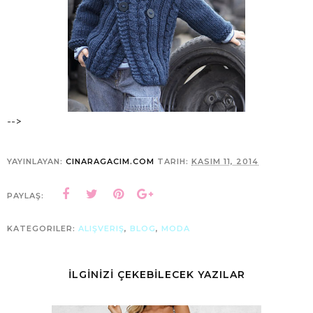
-->
YAYINLAYAN:
CINARAGACIM.COM
TARIH:
KASIM 11, 2014
PAYLAŞ:
KATEGORILER:
ALIŞVERIŞ
,
BLOG
,
MODA
İLGİNİZİ ÇEKEBİLECEK YAZILAR