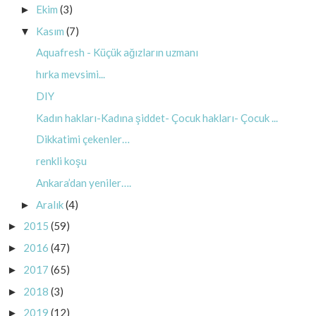
Ekim
(3)
►
Kasım
(7)
▼
Aquafresh - Küçük ağızların uzmanı
hırka mevsimi...
DIY
Kadın hakları-Kadına şiddet- Çocuk hakları- Çocuk ...
Dikkatimi çekenler…
renkli koşu
Ankara’dan yeniler….
Aralık
(4)
►
2015
(59)
►
2016
(47)
►
2017
(65)
►
2018
(3)
►
2019
(12)
►